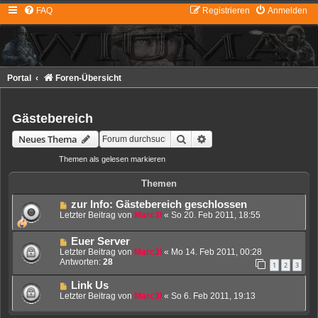
FAQ
Registrieren
Anmelden
Portal
Foren-Übersicht
Gästebereich
Suche
Erweiterte Suche
Neues Thema
Themen als gelesen markieren
• 3 Themen • Seite
1
von
1
Themen
zur Info: Gästebereich geschlossen
Letzter Beitrag von
Marc3l
«
So 20. Feb 2011, 18:55
Euer Server
Letzter Beitrag von
Marc3l
«
Mo 14. Feb 2011, 00:28
Antworten:
28
1
2
3
Link Us
Letzter Beitrag von
Marc3l
«
So 6. Feb 2011, 19:13