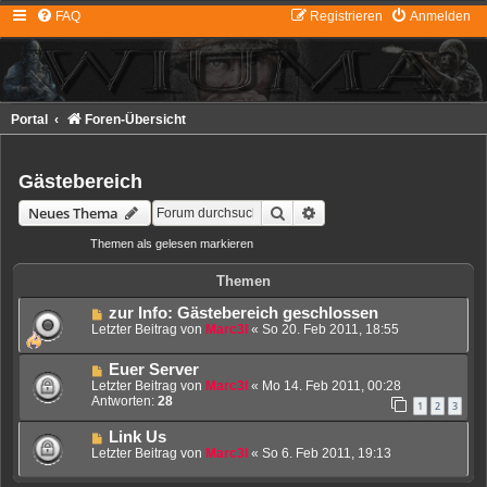
FAQ
Registrieren
Anmelden
Portal
Foren-Übersicht
Gästebereich
Suche
Erweiterte Suche
Neues Thema
Themen als gelesen markieren
• 3 Themen • Seite
1
von
1
Themen
zur Info: Gästebereich geschlossen
Letzter Beitrag von
Marc3l
«
So 20. Feb 2011, 18:55
Euer Server
Letzter Beitrag von
Marc3l
«
Mo 14. Feb 2011, 00:28
Antworten:
28
1
2
3
Link Us
Letzter Beitrag von
Marc3l
«
So 6. Feb 2011, 19:13