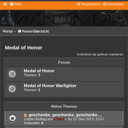
FAQ
Registrieren
Anmelden
Portal
Foren-Übersicht
Medal of Honor
Unterforen als gelesen markieren
Forum
Medal of Honor
Themen:
5
Medal of Honor Warfighter
Themen:
5
Aktive Themen
geschenke, geschenke, geschenke....
Letzter Beitrag von
Creed
«
So 15. Dez 2013, 15:07
Antworten:
6