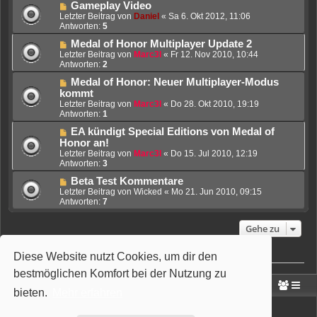
Gameplay Video
Letzter Beitrag von
Daniel
«
Sa 6. Okt 2012, 11:06
Antworten:
5
Medal of Honor Multiplayer Update 2
Letzter Beitrag von
Marc3l
«
Fr 12. Nov 2010, 10:44
Antworten:
2
Medal of Honor: Neuer Multiplayer-Modus
kommt
Letzter Beitrag von
Marc3l
«
Do 28. Okt 2010, 19:19
Antworten:
1
EA kündigt Special Editions von Medal of
Honor an!
Letzter Beitrag von
Marc3l
«
Do 15. Jul 2010, 12:19
Antworten:
3
Beta Test Kommentare
Letzter Beitrag von
Wicked
«
Mo 21. Jun 2010, 09:15
Antworten:
7
Gehe zu
Diese Website nutzt Cookies, um dir den
Wer ist online?
Mitglieder in diesem Forum: 0 Mitglieder und 1 Gast
bestmöglichen Komfort bei der Nutzung zu
Portal
Foren-Übersicht
bieten.
Mehr erfahren
Powered by
phpBB
® Forum Software © phpBB Limited
Deutsche Übersetzung durch
phpBB.de