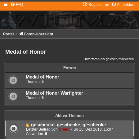
FAQ
Registrieren
Anmelden
Portal
Foren-Übersicht
Medal of Honor
Unterforen als gelesen markieren
Forum
Medal of Honor
Themen:
5
Medal of Honor Warfighter
Themen:
5
Aktive Themen
geschenke, geschenke, geschenke....
Letzter Beitrag von
Creed
«
So 15. Dez 2013, 15:07
Antworten:
6