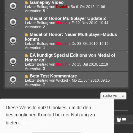
Gameplay Video
Letzter Beitrag von
Daniel
«
Sa 6. Okt 2012, 11:06
Antworten:
5
Medal of Honor Multiplayer Update 2
Letzter Beitrag von
Marc3l
«
Fr 12. Nov 2010, 10:44
Antworten:
2
Medal of Honor: Neuer Multiplayer-Modus
kommt
Letzter Beitrag von
Marc3l
«
Do 28. Okt 2010, 19:19
Antworten:
1
EA kündigt Special Editions von Medal of
Honor an!
Letzter Beitrag von
Marc3l
«
Do 15. Jul 2010, 12:19
Antworten:
3
Beta Test Kommentare
Letzter Beitrag von
Wicked
«
Mo 21. Jun 2010, 09:15
Antworten:
7
Gehe zu
Diese Website nutzt Cookies, um dir den
Wer ist online?
Mitglieder in diesem Forum: 0 Mitglieder und 3 Gäste
bestmöglichen Komfort bei der Nutzung zu
Portal
Foren-Übersicht
bieten.
Mehr erfahren
Powered by
phpBB
® Forum Software © phpBB Limited
Deutsche Übersetzung durch
phpBB.de