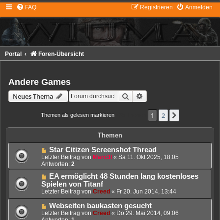
FAQ
Registrieren
Anmelden
Portal
Foren-Übersicht
Andere Games
Suche
Erweiterte Suche
Neues Thema
1
2
Nächste
Themen als gelesen markieren
• 35 Themen
Themen
Star Citizen Screenshot Thread
Letzter Beitrag von
Marc3l
«
Sa 11. Okt 2025, 18:05
Antworten:
2
EA ermöglicht 48 Stunden lang kostenloses
Spielen von Titanf
Letzter Beitrag von
Creed
«
Fr 20. Jun 2014, 13:44
Webseiten baukasten gesucht
Letzter Beitrag von
Creed
«
Do 29. Mai 2014, 09:06
Antworten:
1