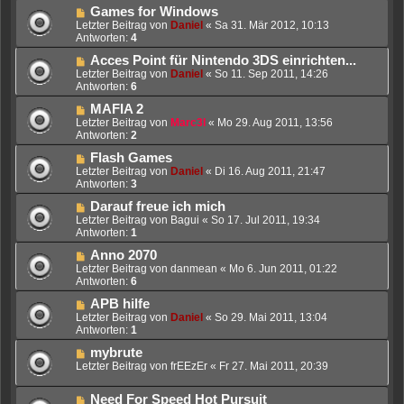
Games for Windows
Letzter Beitrag von
Daniel
«
Sa 31. Mär 2012, 10:13
Antworten:
4
Acces Point für Nintendo 3DS einrichten...
Letzter Beitrag von
Daniel
«
So 11. Sep 2011, 14:26
Antworten:
6
MAFIA 2
Letzter Beitrag von
Marc3l
«
Mo 29. Aug 2011, 13:56
Antworten:
2
Flash Games
Letzter Beitrag von
Daniel
«
Di 16. Aug 2011, 21:47
Antworten:
3
Darauf freue ich mich
Letzter Beitrag von
Bagui
«
So 17. Jul 2011, 19:34
Antworten:
1
Anno 2070
Letzter Beitrag von
danmean
«
Mo 6. Jun 2011, 01:22
Antworten:
6
APB hilfe
Letzter Beitrag von
Daniel
«
So 29. Mai 2011, 13:04
Antworten:
1
mybrute
Letzter Beitrag von
frEEzEr
«
Fr 27. Mai 2011, 20:39
Need For Speed Hot Pursuit