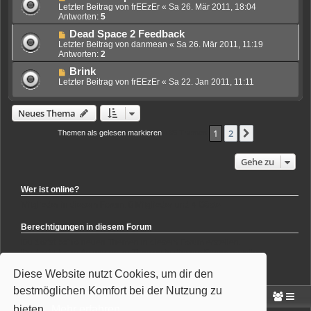
Letzter Beitrag von
frEEzEr
«
Sa 26. Mär 2011, 18:04
Antworten:
5
Dead Space 2 Feedback
Letzter Beitrag von
danmean
«
Sa 26. Mär 2011, 11:19
Antworten:
2
Brink
Letzter Beitrag von
frEEzEr
«
Sa 22. Jan 2011, 11:11
Neues Thema
1
2
Nächste
Themen als gelesen markieren
• 35 Themen
Gehe zu
Wer ist online?
Mitglieder in diesem Forum: 0 Mitglieder und 4 Gäste
Berechtigungen in diesem Forum
Du darfst
keine
neuen Themen in diesem Forum erstellen.
Du darfst
keine
Antworten zu Themen in diesem Forum erstellen.
Du darfst deine Beiträge in diesem Forum
nicht
ändern.
Diese Website nutzt Cookies, um dir den
Du darfst deine Beiträge in diesem Forum
nicht
löschen.
Du darfst
keine
Dateianhänge in diesem Forum erstellen.
bestmöglichen Komfort bei der Nutzung zu
Portal
Foren-Übersicht
bieten.
Mehr erfahren