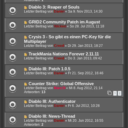
Diablo 3: Reaper of Souls
Letzter Beitrag von
Daniel
«
Sa 9. Nov 2013, 14:30
GRID2 Community Patch im August
Letzter Beitrag von
Wicked
«
So 28. Jul 2013, 11:18
Crysis 3 - So gibt es einen PC-Key für die
Multiplayer
Letzter Beitrag von
Creed
«
Di 29. Jan 2013, 18:27
TrackMania Nations Forever 2.11.11
Letzter Beitrag von
Creed
«
Do 3. Jan 2013, 09:42
Diablo III: Patch 1.0.5
Letzter Beitrag von
Daniel
«
Fr 21. Sep 2012, 16:46
Counter Strike: Global Offensive
Letzter Beitrag von
Marc3l
«
Mi 8. Aug 2012, 21:14
Antworten:
13
1
2
Diablo III: Authenticator
Letzter Beitrag von
Daniel
«
Fr 6. Jul 2012, 10:28
Diablo III: News-Thread
Letzter Beitrag von
Daniel
«
Mi 20. Jun 2012, 16:55
Antworten:
2