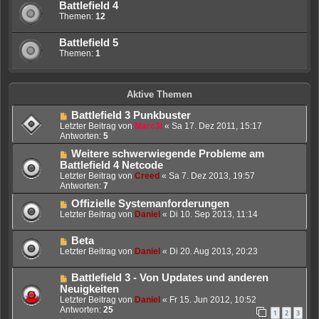
Battlefield 4
Themen:
12
Battlefield 5
Themen:
1
Aktive Themen
Battlefield 3 Punkbuster
Letzter Beitrag von
Marc3l
«
Sa 17. Dez 2011, 15:17
Antworten:
5
Weitere schwerwiegende Probleme am
Battlefield 4 Netcode
Letzter Beitrag von
Creed
«
Sa 7. Dez 2013, 19:57
Antworten:
7
Offizielle Systemanforderungen
Letzter Beitrag von
Daniel
«
Di 10. Sep 2013, 11:14
Beta
Letzter Beitrag von
Daniel
«
Di 20. Aug 2013, 20:23
Battlefield 3 - Von Updates und anderen
Neuigkeiten
Letzter Beitrag von
Daniel
«
Fr 15. Jun 2012, 10:52
Antworten:
25
1
2
3