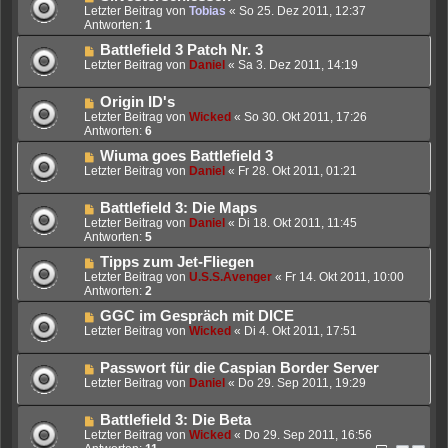
Letzter Beitrag von
Tobias
«
So 25. Dez 2011, 12:37
Antworten:
1
Battlefield 3 Patch Nr. 3
Letzter Beitrag von
Daniel
«
Sa 3. Dez 2011, 14:19
Origin ID's
Letzter Beitrag von
Wicked
«
So 30. Okt 2011, 17:26
Antworten:
6
Wiuma goes Battlefield 3
Letzter Beitrag von
Daniel
«
Fr 28. Okt 2011, 01:21
Battlefield 3: Die Maps
Letzter Beitrag von
Daniel
«
Di 18. Okt 2011, 11:45
Antworten:
5
Tipps zum Jet-Fliegen
Letzter Beitrag von
U.S.S.Avenger
«
Fr 14. Okt 2011, 10:00
Antworten:
2
GGC im Gespräch mit DICE
Letzter Beitrag von
Wicked
«
Di 4. Okt 2011, 17:51
Passwort für die Caspian Border Server
Letzter Beitrag von
Daniel
«
Do 29. Sep 2011, 19:29
Battlefield 3: Die Beta
Letzter Beitrag von
Wicked
«
Do 29. Sep 2011, 16:56