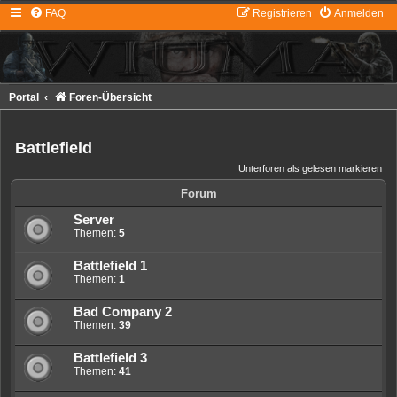
FAQ
Registrieren
Anmelden
Portal
Foren-Übersicht
Battlefield
Unterforen als gelesen markieren
Forum
Server
Themen:
5
Battlefield 1
Themen:
1
Bad Company 2
Themen:
39
Battlefield 3
Themen:
41