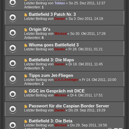
Letzter Beitrag von
Tobias
«
So 25. Dez 2011, 12:37
Antworten:
1
Battlefield 3 Patch Nr. 3
Letzter Beitrag von
Daniel
«
Sa 3. Dez 2011, 14:19
Origin ID's
Letzter Beitrag von
Wicked
«
So 30. Okt 2011, 17:26
Antworten:
6
Wiuma goes Battlefield 3
Letzter Beitrag von
Daniel
«
Fr 28. Okt 2011, 01:21
Battlefield 3: Die Maps
Letzter Beitrag von
Daniel
«
Di 18. Okt 2011, 11:45
Antworten:
5
Tipps zum Jet-Fliegen
Letzter Beitrag von
U.S.S.Avenger
«
Fr 14. Okt 2011, 10:00
Antworten:
2
GGC im Gespräch mit DICE
Letzter Beitrag von
Wicked
«
Di 4. Okt 2011, 17:51
Passwort für die Caspian Border Server
Letzter Beitrag von
Daniel
«
Do 29. Sep 2011, 19:29
Battlefield 3: Die Beta
Letzter Beitrag von
Wicked
«
Do 29. Sep 2011, 16:56