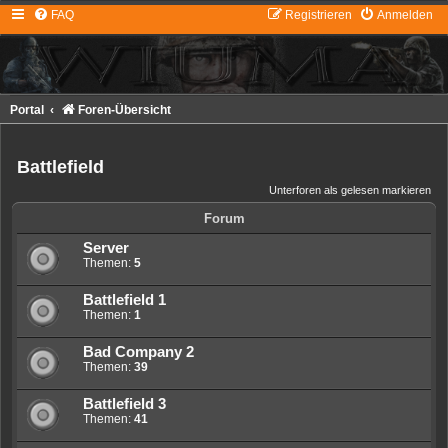
FAQ
Registrieren
Anmelden
Portal
Foren-Übersicht
Battlefield
Unterforen als gelesen markieren
Forum
Server
Themen:
5
Battlefield 1
Themen:
1
Bad Company 2
Themen:
39
Battlefield 3
Themen:
41