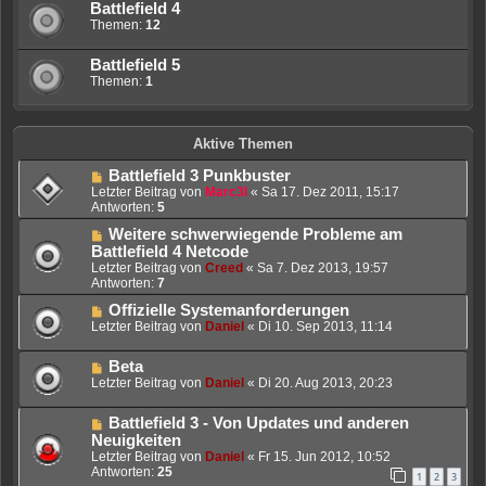
Battlefield 4
Themen:
12
Battlefield 5
Themen:
1
Aktive Themen
Battlefield 3 Punkbuster
Letzter Beitrag von
Marc3l
«
Sa 17. Dez 2011, 15:17
Antworten:
5
Weitere schwerwiegende Probleme am
Battlefield 4 Netcode
Letzter Beitrag von
Creed
«
Sa 7. Dez 2013, 19:57
Antworten:
7
Offizielle Systemanforderungen
Letzter Beitrag von
Daniel
«
Di 10. Sep 2013, 11:14
Beta
Letzter Beitrag von
Daniel
«
Di 20. Aug 2013, 20:23
Battlefield 3 - Von Updates und anderen
Neuigkeiten
Letzter Beitrag von
Daniel
«
Fr 15. Jun 2012, 10:52
Antworten:
25
1
2
3