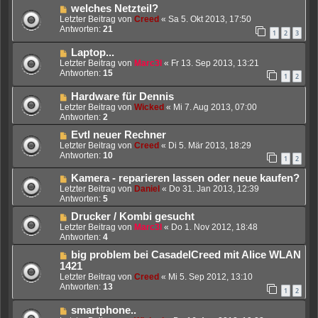
welches Netzteil?
Letzter Beitrag von
Creed
«
Sa 5. Okt 2013, 17:50
Antworten:
21
1
2
3
Laptop...
Letzter Beitrag von
Marc3l
«
Fr 13. Sep 2013, 13:21
Antworten:
15
1
2
Hardware für Dennis
Letzter Beitrag von
Wicked
«
Mi 7. Aug 2013, 07:00
Antworten:
2
Evtl neuer Rechner
Letzter Beitrag von
Creed
«
Di 5. Mär 2013, 18:29
Antworten:
10
1
2
Kamera - reparieren lassen oder neue kaufen?
Letzter Beitrag von
Daniel
«
Do 31. Jan 2013, 12:39
Antworten:
5
Drucker / Kombi gesucht
Letzter Beitrag von
Marc3l
«
Do 1. Nov 2012, 18:48
Antworten:
4
big problem bei CasadelCreed mit Alice WLAN
1421
Letzter Beitrag von
Creed
«
Mi 5. Sep 2012, 13:10
Antworten:
13
1
2
smartphone..