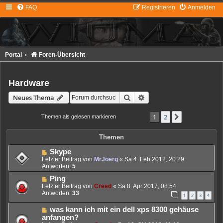
FAQ
Registrieren
Anmelden
Portal
Foren-Übersicht
Hardware
Suche
Erweiterte Suche
Neues Thema
1
2
Nächste
Themen als gelesen markieren
• 38 Themen
Themen
Skype
Letzter Beitrag von
MrJoerg
«
Sa 4. Feb 2012, 20:29
Antworten:
5
Ping
Letzter Beitrag von
Creed
«
Sa 8. Apr 2017, 08:54
Antworten:
33
1
2
3
4
was kann ich mit ein dell xps 8300 gehäuse
anfangen?