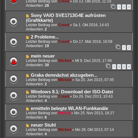
Letzter Beitrag von
Creed
«
Do 13. Okt 2016, 11:19
Antworten:
28
1
2
3
Sony VAIO SVE1713G4E aufrüsten
(Grafikkarte)
Letzter Beitrag von
Creed
«
Sa 1. Okt 2016, 14:43
Antworten:
2
2 Probleme...
Letzter Beitrag von
Creed
«
Do 17. Mär 2016, 16:58
Antworten:
19
1
2
mein neuer
Letzter Beitrag von
Wicked
«
Mi 9. Dez 2015, 17:46
Antworten:
30
1
2
3
4
Graka demnächst abzugeben...
Letzter Beitrag von
Wicked
«
Sa 20. Jun 2015, 07:45
Antworten:
2
Windows 8.1: Download der ISO-Datei
Letzter Beitrag von
Creed
«
Do 26. Dez 2013, 10:43
Antworten:
4
ermitteln belegte WLAN-Funkkanäle
Letzter Beitrag von
Marc3l
«
Mo 25. Nov 2013, 18:27
Antworten:
6
neuer Stuhl
Letzter Beitrag von
Wicked
«
Mo 28. Okt 2013, 07:14
Antworten:
4