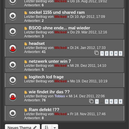
Letzter Beitrag von
Wicked
«
Do 16. Aug 2012, 19:02
Antworten:
6
sockel 1155 und shared ram
Letzter Beitrag von
Wicked
«
Di 10. Apr 2012, 17:09
Antworten:
2
BSOD ohne ende... mal wieder
Letzter Beitrag von
Wicked
«
Do 29. Mär 2012, 12:16
Antworten:
3
headset
Letzter Beitrag von
Wicked
«
Di 24. Jan 2012, 17:33
Antworten:
41
1
2
3
4
5
netzwerk unter win 7
Letzter Beitrag von
Wicked
«
Mi 28. Dez 2011, 14:10
Antworten:
5
logitech lcd frage
Letzter Beitrag von
Wicked
«
Mo 19. Dez 2011, 10:19
wie findet ihr das ??
Letzter Beitrag von
Tobias
«
Mi 14. Dez 2011, 22:06
Antworten:
76
1
5
6
7
8
…
Ram defekt !??
Letzter Beitrag von
Wicked
«
Fr 18. Nov 2011, 17:46
Antworten:
8
Neues Thema