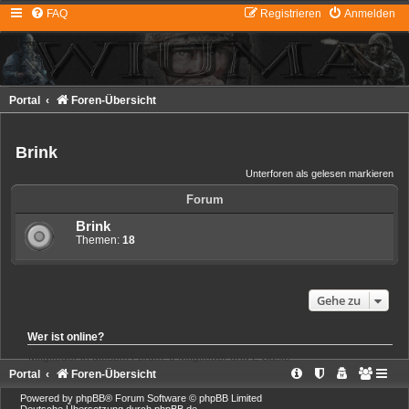
FAQ
Registrieren
Anmelden
Portal
Foren-Übersicht
Brink
Unterforen als gelesen markieren
Forum
Brink
Themen:
18
Gehe zu
Wer ist online?
Mitglieder in diesem Forum: 0 Mitglieder und 2 Gäste
Portal
Foren-Übersicht
Powered by
phpBB
® Forum Software © phpBB Limited
Deutsche Übersetzung durch
phpBB.de