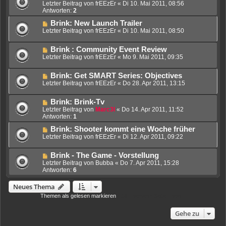
Letzter Beitrag von
frEEzEr
«
Di 10. Mai 2011, 08:56
Antworten:
2
Brink: New Launch Trailer
Letzter Beitrag von
frEEzEr
«
Di 10. Mai 2011, 08:50
Brink : Community Event Review
Letzter Beitrag von
frEEzEr
«
Mo 9. Mai 2011, 09:35
Brink: Get SMART Series: Objectives
Letzter Beitrag von
frEEzEr
«
Do 28. Apr 2011, 13:15
Brink: Brink-Tv
Letzter Beitrag von
Marc3l
«
Do 14. Apr 2011, 11:52
Antworten:
1
Brink: Shooter kommt eine Woche früher
Letzter Beitrag von
frEEzEr
«
Di 12. Apr 2011, 09:22
Brink - The Game - Vorstellung
Letzter Beitrag von
Bubba
«
Do 7. Apr 2011, 15:28
Antworten:
6
Neues Thema
Themen als gelesen markieren
• 18 Themen • Seite
1
von
1
Gehe zu