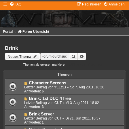
FAQ
Registrieren
Anmelden
Portal
Foren-Übersicht
Brink
Suche
Erweiterte Suche
Neues Thema
Themen als gelesen markieren
• 18 Themen • Seite
1
von
1
Themen
Character Screens
Letzter Beitrag von
frEEzEr
«
So 7. Aug 2011, 16:26
Antworten:
6
Brink: 1st DLC 4 free
Letzter Beitrag von
CUT
«
Mi 3. Aug 2011, 18:02
Antworten:
3
Brink Server
Letzter Beitrag von
CUT
«
Di 21. Jun 2011, 10:37
Antworten:
1