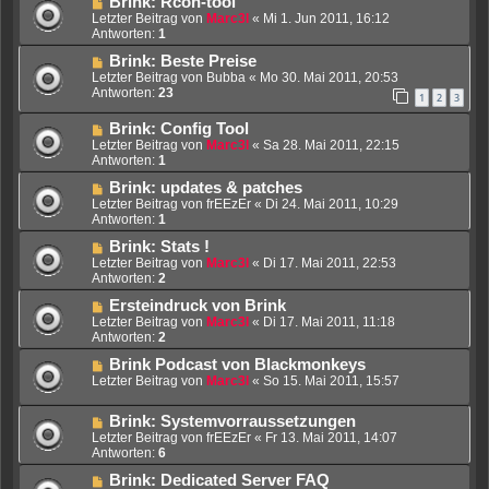
Brink: Rcon-tool
Letzter Beitrag von
Marc3l
«
Mi 1. Jun 2011, 16:12
Antworten:
1
Brink: Beste Preise
Letzter Beitrag von
Bubba
«
Mo 30. Mai 2011, 20:53
Antworten:
23
1
2
3
Brink: Config Tool
Letzter Beitrag von
Marc3l
«
Sa 28. Mai 2011, 22:15
Antworten:
1
Brink: updates & patches
Letzter Beitrag von
frEEzEr
«
Di 24. Mai 2011, 10:29
Antworten:
1
Brink: Stats !
Letzter Beitrag von
Marc3l
«
Di 17. Mai 2011, 22:53
Antworten:
2
Ersteindruck von Brink
Letzter Beitrag von
Marc3l
«
Di 17. Mai 2011, 11:18
Antworten:
2
Brink Podcast von Blackmonkeys
Letzter Beitrag von
Marc3l
«
So 15. Mai 2011, 15:57
Brink: Systemvorraussetzungen
Letzter Beitrag von
frEEzEr
«
Fr 13. Mai 2011, 14:07
Antworten:
6
Brink: Dedicated Server FAQ