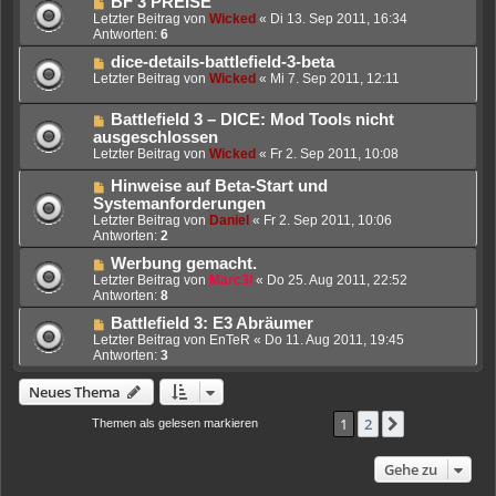
BF 3 PREISE
Letzter Beitrag von
Wicked
«
Di 13. Sep 2011, 16:34
Antworten:
6
dice-details-battlefield-3-beta
Letzter Beitrag von
Wicked
«
Mi 7. Sep 2011, 12:11
Battlefield 3 – DICE: Mod Tools nicht
ausgeschlossen
Letzter Beitrag von
Wicked
«
Fr 2. Sep 2011, 10:08
Hinweise auf Beta-Start und
Systemanforderungen
Letzter Beitrag von
Daniel
«
Fr 2. Sep 2011, 10:06
Antworten:
2
Werbung gemacht.
Letzter Beitrag von
Marc3l
«
Do 25. Aug 2011, 22:52
Antworten:
8
Battlefield 3: E3 Abräumer
Letzter Beitrag von
EnTeR
«
Do 11. Aug 2011, 19:45
Antworten:
3
Neues Thema
1
2
Nächste
Themen als gelesen markieren
• 41 Themen
Gehe zu