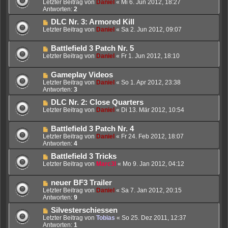
Letzter Beitrag von
Daniel
«
Mi 6. Jun 2012, 18:27
Antworten:
2
DLC Nr. 3: Armored Kill
Letzter Beitrag von
Daniel
«
Sa 2. Jun 2012, 09:07
Battlefield 3 Patch Nr. 5
Letzter Beitrag von
Daniel
«
Fr 1. Jun 2012, 18:10
Gameplay Videos
Letzter Beitrag von
Daniel
«
So 1. Apr 2012, 23:38
Antworten:
3
DLC Nr. 2: Close Quarters
Letzter Beitrag von
Daniel
«
Di 13. Mär 2012, 10:54
Battlefield 3 Patch Nr. 4
Letzter Beitrag von
Daniel
«
Fr 24. Feb 2012, 18:07
Antworten:
4
Battlefield 3 Tricks
Letzter Beitrag von
Marc3l
«
Mo 9. Jan 2012, 04:12
neuer BF3 Trailer
Letzter Beitrag von
Daniel
«
Sa 7. Jan 2012, 20:15
Antworten:
9
Silvesterschiessen
Letzter Beitrag von
Tobias
«
So 25. Dez 2011, 12:37
Antworten:
1