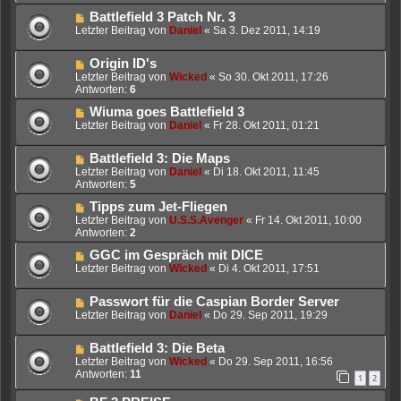
Battlefield 3 Patch Nr. 3
Letzter Beitrag von
Daniel
«
Sa 3. Dez 2011, 14:19
Origin ID's
Letzter Beitrag von
Wicked
«
So 30. Okt 2011, 17:26
Antworten:
6
Wiuma goes Battlefield 3
Letzter Beitrag von
Daniel
«
Fr 28. Okt 2011, 01:21
Battlefield 3: Die Maps
Letzter Beitrag von
Daniel
«
Di 18. Okt 2011, 11:45
Antworten:
5
Tipps zum Jet-Fliegen
Letzter Beitrag von
U.S.S.Avenger
«
Fr 14. Okt 2011, 10:00
Antworten:
2
GGC im Gespräch mit DICE
Letzter Beitrag von
Wicked
«
Di 4. Okt 2011, 17:51
Passwort für die Caspian Border Server
Letzter Beitrag von
Daniel
«
Do 29. Sep 2011, 19:29
Battlefield 3: Die Beta
Letzter Beitrag von
Wicked
«
Do 29. Sep 2011, 16:56
Antworten:
11
1
2