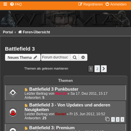
FAQ
Registrieren
Anmelden
Portal
Foren-Übersicht
Battlefield 3
Suche
Erweiterte Suche
Neues Thema
1
2
Nächste
Themen als gelesen markieren
• 41 Themen
Themen
Battlefield 3 Punkbuster
Letzter Beitrag von
Marc3l
«
Sa 17. Dez 2011, 15:17
Antworten:
5
Battlefield 3 - Von Updates und anderen
Neuigkeiten
Letzter Beitrag von
Daniel
«
Fr 15. Jun 2012, 10:52
Antworten:
25
1
2
3
Battlefield 3: Premium