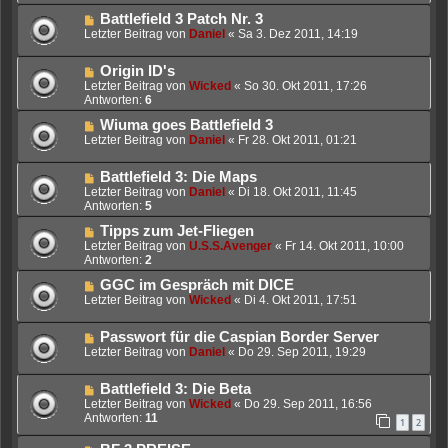
Battlefield 3 Patch Nr. 3
Letzter Beitrag von
Daniel
«
Sa 3. Dez 2011, 14:19
Origin ID's
Letzter Beitrag von
Wicked
«
So 30. Okt 2011, 17:26
Antworten:
6
Wiuma goes Battlefield 3
Letzter Beitrag von
Daniel
«
Fr 28. Okt 2011, 01:21
Battlefield 3: Die Maps
Letzter Beitrag von
Daniel
«
Di 18. Okt 2011, 11:45
Antworten:
5
Tipps zum Jet-Fliegen
Letzter Beitrag von
U.S.S.Avenger
«
Fr 14. Okt 2011, 10:00
Antworten:
2
GGC im Gespräch mit DICE
Letzter Beitrag von
Wicked
«
Di 4. Okt 2011, 17:51
Passwort für die Caspian Border Server
Letzter Beitrag von
Daniel
«
Do 29. Sep 2011, 19:29
Battlefield 3: Die Beta
Letzter Beitrag von
Wicked
«
Do 29. Sep 2011, 16:56
Antworten:
11
1
2