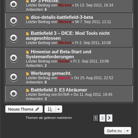
BF 3 PREISE
Letzter Beitrag von
Wicked
«
Di 13. Sep 2011, 16:34
Antworten:
6
dice-details-battlefield-3-beta
Letzter Beitrag von
Wicked
«
Mi 7. Sep 2011, 12:11
Battlefield 3 – DICE: Mod Tools nicht
ausgeschlossen
Letzter Beitrag von
Wicked
«
Fr 2. Sep 2011, 10:08
Hinweise auf Beta-Start und
Systemanforderungen
Letzter Beitrag von
Daniel
«
Fr 2. Sep 2011, 10:06
Antworten:
2
Werbung gemacht.
Letzter Beitrag von
Marc3l
«
Do 25. Aug 2011, 22:52
Antworten:
8
Battlefield 3: E3 Abräumer
Letzter Beitrag von
EnTeR
«
Do 11. Aug 2011, 19:45
Antworten:
3
Neues Thema
1
2
Nächste
Themen als gelesen markieren
• 41 Themen
Gehe zu