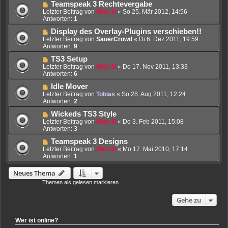
Teamspeak 3 Rechtevergabe
Letzter Beitrag von
Marc3l
«
So 25. Mär 2012, 14:56
Antworten:
1
Display des Overlay-Plugins verschieben!!
Letzter Beitrag von
SauerCrowd
«
Di 6. Dez 2011, 19:59
Antworten:
9
TS3 Setup
Letzter Beitrag von
Marc3l
«
Do 17. Nov 2011, 13:33
Antworten:
6
Idle Mover
Letzter Beitrag von
Tobias
«
So 28. Aug 2011, 12:24
Antworten:
2
Wickeds TS3 Style
Letzter Beitrag von
Marc3l
«
Do 3. Feb 2011, 15:08
Antworten:
3
Teamspeak 3 Designs
Letzter Beitrag von
Marc3l
«
Mo 17. Mai 2010, 17:14
Antworten:
1
Neues Thema
Themen als gelesen markieren
• 9 Themen • Seite
1
von
1
Gehe zu
Wer ist online?