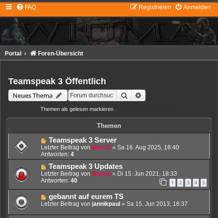
FAQ
Registrieren
Anmelden
Portal
Foren-Übersicht
Teamspeak 3 Öffentlich
Suche
Erweiterte Suche
Neues Thema
Themen als gelesen markieren
• 9 Themen • Seite
1
von
1
Themen
Teamspeak 3 Server
Letzter Beitrag von
Marc3l
«
Sa 16. Aug 2025, 18:40
Antworten:
4
Teamspeak 3 Updates
Letzter Beitrag von
Marc3l
«
Di 15. Jun 2021, 18:33
Antworten:
40
1
2
3
4
5
gebannt auf eurem TS
Letzter Beitrag von
jannikpaul
«
Sa 15. Jun 2013, 16:37