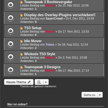
Teamspeak 3 Rechtevergabe
Letzter Beitrag von
Marc3l
«
So 25. Mär 2012, 14:56
Antworten:
1
Display des Overlay-Plugins verschieben!!
Letzter Beitrag von
SauerCrowd
«
Di 6. Dez 2011, 19:59
Antworten:
9
TS3 Setup
Letzter Beitrag von
Marc3l
«
Do 17. Nov 2011, 13:33
Antworten:
6
Idle Mover
Letzter Beitrag von
Tobias
«
So 28. Aug 2011, 12:24
Antworten:
2
Wickeds TS3 Style
Letzter Beitrag von
Marc3l
«
Do 3. Feb 2011, 15:08
Antworten:
3
Teamspeak 3 Designs
Letzter Beitrag von
Marc3l
«
Mo 17. Mai 2010, 17:14
Antworten:
1
Neues Thema
Themen als gelesen markieren
• 9 Themen • Seite
1
von
1
Gehe zu
Wer ist online?