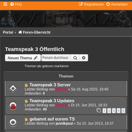
FAQ
Registrieren
Anmelden
Portal
Foren-Übersicht
Teamspeak 3 Öffentlich
Suche
Erweiterte Suche
Neues Thema
Themen als gelesen markieren
• 9 Themen • Seite
1
von
1
Themen
Teamspeak 3 Server
Letzter Beitrag von
Marc3l
«
Sa 16. Aug 2025, 18:40
Antworten:
4
Teamspeak 3 Updates
Letzter Beitrag von
Marc3l
«
Di 15. Jun 2021, 18:33
Antworten:
40
1
2
3
4
5
gebannt auf eurem TS
Letzter Beitrag von
jannikpaul
«
Sa 15. Jun 2013, 16:37