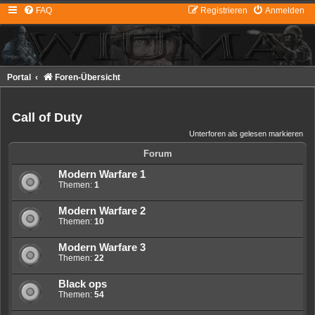
FAQ
Registrieren
Anmelden
Portal
Foren-Übersicht
Call of Duty
Unterforen als gelesen markieren
Forum
Modern Warfare 1
Themen:
1
Modern Warfare 2
Themen:
10
Modern Warfare 3
Themen:
22
Black ops
Themen:
54