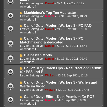
Letzter Beitrag von
Daniel
«
Mi 4. Apr 2012, 18:29
Antworten:
4
Machinima's Top Ten Ausraster
Letzter Beitrag von
Marc3l
«
Di 31. Jan 2012, 10:29
Antworten:
2
Call of Duty: Modern Warfare 3 - PC FAQ
Letzter Beitrag von
Daniel
«
Mi 21. Dez 2011, 19:18
Antworten:
9
Call of Duty: Modern Warfare 3 - PC:
Matchmaking & dedicated
Letzter Beitrag von
Daniel
«
Sa 17. Sep 2011, 13:41
Antworten:
1
Die besten Mods
Letzter Beitrag von
Daniel
«
Sa 17. Sep 2011, 09:49
Antworten:
6
Call of Duty: Black Ops - Rezurrection: Termin
für PS3 und P
Letzter Beitrag von
Wicked
«
Di 13. Sep 2011, 11:16
Call of Duty: Modern Warfare 3 - Waffen und
Werte im Video
Letzter Beitrag von
Wicked
«
Mo 12. Sep 2011, 07:45
Call of Duty: Elite – Kein Premium für PC?
Letzter Beitrag von
Marc3l
«
Mi 7. Sep 2011, 10:20
Antworten:
3