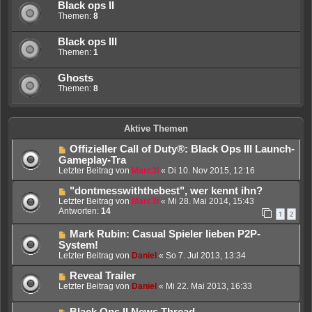
Black ops II
Themen:
8
Black ops III
Themen:
1
Ghosts
Themen:
8
Aktive Themen
Offizieller Call of Duty®: Black Ops III Launch-
Gameplay-Tra
Letzter Beitrag von
Marc3l
«
Di 10. Nov 2015, 12:16
"dontmesswiththebest", wer kennt ihn?
Letzter Beitrag von
Marc3l
«
Mi 28. Mai 2014, 15:43
Antworten:
14
1
2
Mark Rubin: Casual Spieler lieben P2P-
System!
Letzter Beitrag von
Daniel
«
So 7. Jul 2013, 13:34
Reveal Trailer
Letzter Beitrag von
Daniel
«
Mi 22. Mai 2013, 16:33
Black Ops II News Thread