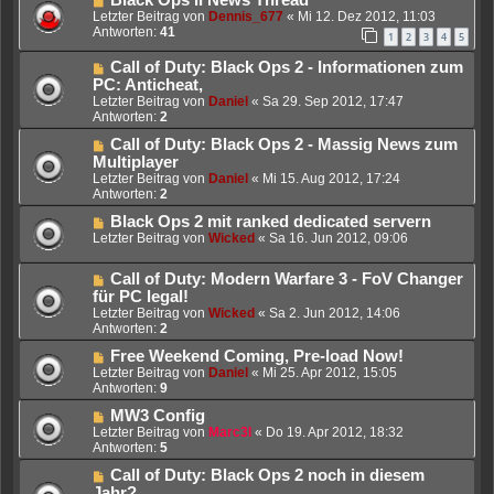
Letzter Beitrag von
Dennis_677
«
Mi 12. Dez 2012, 11:03
Antworten:
41
1
2
3
4
5
Call of Duty: Black Ops 2 - Informationen zum
PC: Anticheat,
Letzter Beitrag von
Daniel
«
Sa 29. Sep 2012, 17:47
Antworten:
2
Call of Duty: Black Ops 2 - Massig News zum
Multiplayer
Letzter Beitrag von
Daniel
«
Mi 15. Aug 2012, 17:24
Antworten:
2
Black Ops 2 mit ranked dedicated servern
Letzter Beitrag von
Wicked
«
Sa 16. Jun 2012, 09:06
Call of Duty: Modern Warfare 3 - FoV Changer
für PC legal!
Letzter Beitrag von
Wicked
«
Sa 2. Jun 2012, 14:06
Antworten:
2
Free Weekend Coming, Pre-load Now!
Letzter Beitrag von
Daniel
«
Mi 25. Apr 2012, 15:05
Antworten:
9
MW3 Config
Letzter Beitrag von
Marc3l
«
Do 19. Apr 2012, 18:32
Antworten:
5
Call of Duty: Black Ops 2 noch in diesem
Jahr?