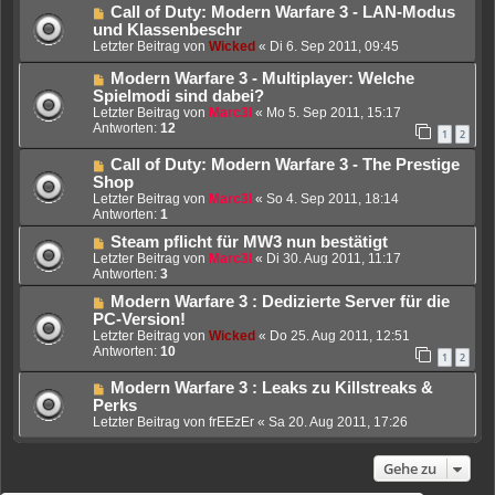
Call of Duty: Modern Warfare 3 - LAN-Modus
und Klassenbeschr
Letzter Beitrag von
Wicked
«
Di 6. Sep 2011, 09:45
Modern Warfare 3 - Multiplayer: Welche
Spielmodi sind dabei?
Letzter Beitrag von
Marc3l
«
Mo 5. Sep 2011, 15:17
Antworten:
12
1
2
Call of Duty: Modern Warfare 3 - The Prestige
Shop
Letzter Beitrag von
Marc3l
«
So 4. Sep 2011, 18:14
Antworten:
1
Steam pflicht für MW3 nun bestätigt
Letzter Beitrag von
Marc3l
«
Di 30. Aug 2011, 11:17
Antworten:
3
Modern Warfare 3 : Dedizierte Server für die
PC-Version!
Letzter Beitrag von
Wicked
«
Do 25. Aug 2011, 12:51
Antworten:
10
1
2
Modern Warfare 3 : Leaks zu Killstreaks &
Perks
Letzter Beitrag von
frEEzEr
«
Sa 20. Aug 2011, 17:26
Gehe zu