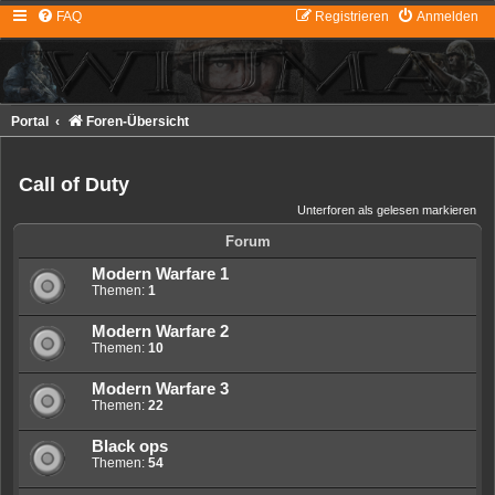
FAQ
Registrieren
Anmelden
Portal
Foren-Übersicht
Call of Duty
Unterforen als gelesen markieren
Forum
Modern Warfare 1
Themen:
1
Modern Warfare 2
Themen:
10
Modern Warfare 3
Themen:
22
Black ops
Themen:
54