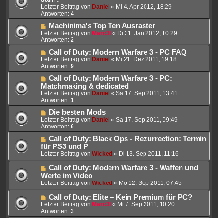
Letzter Beitrag von
Daniel
«
Mi 4. Apr 2012, 18:29
Antworten:
4
Machinima's Top Ten Ausraster
Letzter Beitrag von
Marc3l
«
Di 31. Jan 2012, 10:29
Antworten:
2
Call of Duty: Modern Warfare 3 - PC FAQ
Letzter Beitrag von
Daniel
«
Mi 21. Dez 2011, 19:18
Antworten:
9
Call of Duty: Modern Warfare 3 - PC:
Matchmaking & dedicated
Letzter Beitrag von
Daniel
«
Sa 17. Sep 2011, 13:41
Antworten:
1
Die besten Mods
Letzter Beitrag von
Daniel
«
Sa 17. Sep 2011, 09:49
Antworten:
6
Call of Duty: Black Ops - Rezurrection: Termin
für PS3 und P
Letzter Beitrag von
Wicked
«
Di 13. Sep 2011, 11:16
Call of Duty: Modern Warfare 3 - Waffen und
Werte im Video
Letzter Beitrag von
Wicked
«
Mo 12. Sep 2011, 07:45
Call of Duty: Elite – Kein Premium für PC?
Letzter Beitrag von
Marc3l
«
Mi 7. Sep 2011, 10:20
Antworten:
3