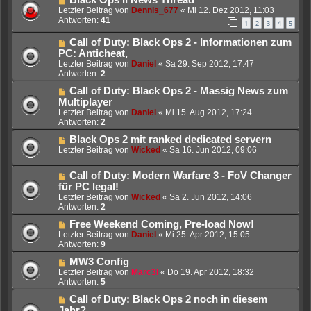
Letzter Beitrag von
Dennis_677
«
Mi 12. Dez 2012, 11:03
Antworten:
41
1
2
3
4
5
Call of Duty: Black Ops 2 - Informationen zum
PC: Anticheat,
Letzter Beitrag von
Daniel
«
Sa 29. Sep 2012, 17:47
Antworten:
2
Call of Duty: Black Ops 2 - Massig News zum
Multiplayer
Letzter Beitrag von
Daniel
«
Mi 15. Aug 2012, 17:24
Antworten:
2
Black Ops 2 mit ranked dedicated servern
Letzter Beitrag von
Wicked
«
Sa 16. Jun 2012, 09:06
Call of Duty: Modern Warfare 3 - FoV Changer
für PC legal!
Letzter Beitrag von
Wicked
«
Sa 2. Jun 2012, 14:06
Antworten:
2
Free Weekend Coming, Pre-load Now!
Letzter Beitrag von
Daniel
«
Mi 25. Apr 2012, 15:05
Antworten:
9
MW3 Config
Letzter Beitrag von
Marc3l
«
Do 19. Apr 2012, 18:32
Antworten:
5
Call of Duty: Black Ops 2 noch in diesem
Jahr?