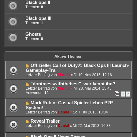
Black ops II
Themen:
8
Black ops III
Themen:
1
Ghosts
Themen:
8
Aktive Themen
Offizieller Call of Duty®: Black Ops III Launch-
Gameplay-Tra
Letzter Beitrag von
Marc3l
«
Di 10. Nov 2015, 12:16
"dontmesswiththebest", wer kennt ihn?
Letzter Beitrag von
Marc3l
«
Mi 28. Mai 2014, 15:43
Antworten:
14
1
2
Mark Rubin: Casual Spieler lieben P2P-
System!
Letzter Beitrag von
Daniel
«
So 7. Jul 2013, 13:34
Reveal Trailer
Letzter Beitrag von
Daniel
«
Mi 22. Mai 2013, 16:33
Black Ops II News Thread