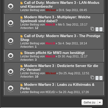
Call of Duty: Modern Warfare 3 - LAN-Modus
und Klassenbeschr
Letzter Beitrag von
Wicked
«
Di 6. Sep 2011, 09:45
Modern Warfare 3 - Multiplayer: Welche
Spielmodi sind dabei?
Letzter Beitrag von
Marc3l
«
Mo 5. Sep 2011, 15:17
Antworten:
12
1
2
Call of Duty: Modern Warfare 3 - The Prestige
Shop
Letzter Beitrag von
Marc3l
«
So 4. Sep 2011, 18:14
Antworten:
1
Steam pflicht für MW3 nun bestätigt
Letzter Beitrag von
Marc3l
«
Di 30. Aug 2011, 11:17
Antworten:
3
Modern Warfare 3 : Dedizierte Server für die
PC-Version!
Letzter Beitrag von
Wicked
«
Do 25. Aug 2011, 12:51
Antworten:
10
1
2
Modern Warfare 3 : Leaks zu Killstreaks &
Perks
Letzter Beitrag von
frEEzEr
«
Sa 20. Aug 2011, 17:26
Gehe zu