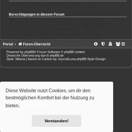
Mitglieder in diesem Forum: 0 Mitglieder und 2 Gäste
Berechtigungen in diesem Forum
Du darfst
keine
neuen Themen in diesem Forum erstellen.
Du darfst
keine
Antworten zu Themen in diesem Forum erstellen.
Du darfst deine Beiträge in diesem Forum
nicht
ändern.
Du darfst deine Beiträge in diesem Forum
nicht
löschen.
Du darfst
keine
Dateianhänge in diesem Forum erstellen.
Portal
Foren-Übersicht
Powered by
phpBB
® Forum Software © phpBB Limited
Deutsche Übersetzung durch
phpBB.de
Style: Wiuma | based on Carbon by Joyce&Luna
phpBB-Style-Design
Diese Website nutzt Cookies, um dir den
bestmöglichen Komfort bei der Nutzung zu
bieten.
Mehr erfahren
Verstanden!