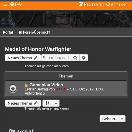
FAQ
Registrieren
Anmelden
Portal
Foren-Übersicht
Medal of Honor Warfighter
Suche
Erweiterte Suche
Neues Thema
Themen als gelesen markieren
• 5 Themen • Seite
1
von
1
Themen
Gameplay Video
Letzter Beitrag von
Daniel
«
Sa 6. Okt 2012, 11:06
Antworten:
5
Neues Thema
Themen als gelesen markieren
• 5 Themen • Seite
1
von
1
Gehe zu
Wer ist online?