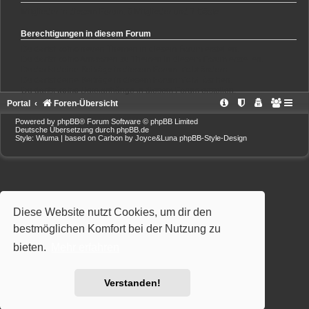
Mitglieder in diesem Forum: 0 Mitglieder und 7 Gäste
Berechtigungen in diesem Forum
Du darfst
keine
neuen Themen in diesem Forum erstellen.
Du darfst
keine
Antworten zu Themen in diesem Forum erstellen.
Du darfst deine Beiträge in diesem Forum
nicht
ändern.
Du darfst deine Beiträge in diesem Forum
nicht
löschen.
Du darfst
keine
Dateianhänge in diesem Forum erstellen.
Portal
Foren-Übersicht
Powered by
phpBB
® Forum Software © phpBB Limited
Deutsche Übersetzung durch
phpBB.de
Style: Wiuma | based on Carbon by Joyce&Luna
phpBB-Style-Design
Diese Website nutzt Cookies, um dir den
bestmöglichen Komfort bei der Nutzung zu
bieten.
Mehr erfahren
Verstanden!