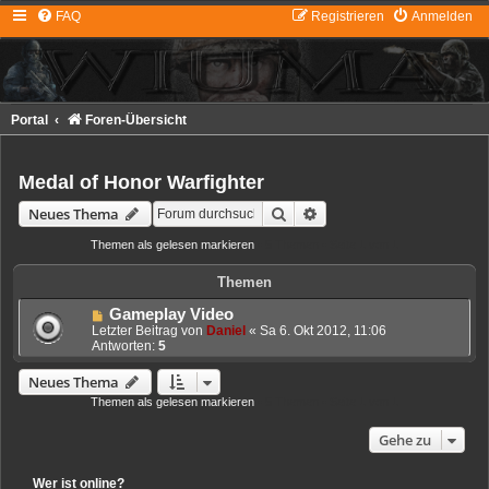
FAQ
Registrieren
Anmelden
Portal
Foren-Übersicht
Medal of Honor Warfighter
Suche
Erweiterte Suche
Neues Thema
Themen als gelesen markieren
• 5 Themen • Seite
1
von
1
Themen
Gameplay Video
Letzter Beitrag von
Daniel
«
Sa 6. Okt 2012, 11:06
Antworten:
5
Neues Thema
Themen als gelesen markieren
• 5 Themen • Seite
1
von
1
Gehe zu
Wer ist online?