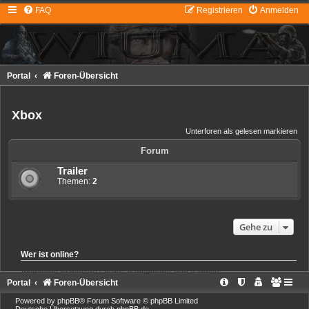
FAQ
Registrieren
Anmelden
Portal
Foren-Übersicht
Xbox
Unterforen als gelesen markieren
Forum
Trailer
Themen:
2
Gehe zu
Wer ist online?
Mitglieder in diesem Forum: 0 Mitglieder und 9 Gäste
Portal
Foren-Übersicht
Powered by
phpBB
® Forum Software © phpBB Limited
Deutsche Übersetzung durch
phpBB.de