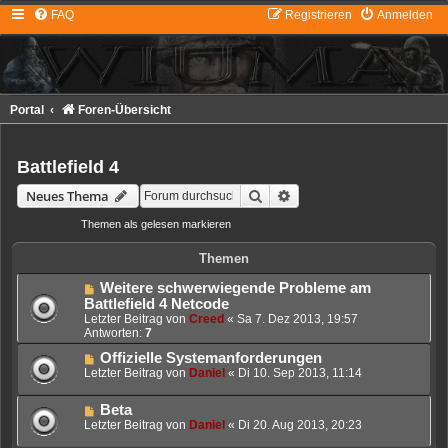
FAQ
Registrieren
Anmelden
Portal
Foren-Übersicht
Battlefield 4
Suche
Erweiterte Suche
Neues Thema
Themen als gelesen markieren
• 11 Themen • Seite
1
von
1
Themen
Weitere schwerwiegende Probleme am
Battlefield 4 Netcode
Letzter Beitrag von
Creed
«
Sa 7. Dez 2013, 19:57
Antworten:
7
Offizielle Systemanforderungen
Letzter Beitrag von
Daniel
«
Di 10. Sep 2013, 11:14
Beta
Letzter Beitrag von
Daniel
«
Di 20. Aug 2013, 20:23