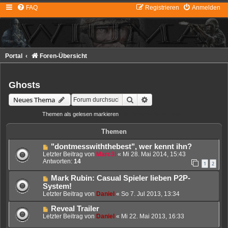
FAQ
Registrieren
Anmelden
Portal
Foren-Übersicht
Ghosts
Suche
Erweiterte Suche
Neues Thema
Themen als gelesen markieren
• 8 Themen • Seite
1
von
1
Themen
"dontmesswiththebest", wer kennt ihn?
Letzter Beitrag von
Marc3l
«
Mi 28. Mai 2014, 15:43
Antworten:
14
1
2
Mark Rubin: Casual Spieler lieben P2P-
System!
Letzter Beitrag von
Daniel
«
So 7. Jul 2013, 13:34
Reveal Trailer
Letzter Beitrag von
Daniel
«
Mi 22. Mai 2013, 16:33