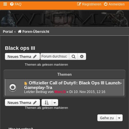
FAQ
Registrieren
Anmelden
Portal
Foren-Übersicht
Black ops III
Suche
Erweiterte Suche
Neues Thema
Themen als gelesen markieren
• 1 Thema • Seite
1
von
1
Themen
Offizieller Call of Duty®: Black Ops III Launch-
Gameplay-Tra
Letzter Beitrag von
Marc3l
«
Di 10. Nov 2015, 12:16
Neues Thema
Themen als gelesen markieren
• 1 Thema • Seite
1
von
1
Gehe zu