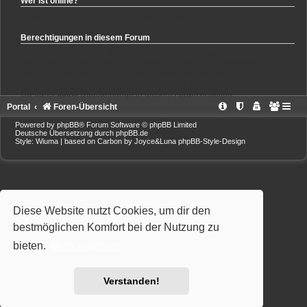
Wer ist online?
Mitglieder in diesem Forum: 0 Mitglieder und 9 Gäste
Berechtigungen in diesem Forum
Du darfst
keine
neuen Themen in diesem Forum erstellen.
Du darfst
keine
Antworten zu Themen in diesem Forum erstellen.
Du darfst deine Beiträge in diesem Forum
nicht
ändern.
Du darfst deine Beiträge in diesem Forum
nicht
löschen.
Du darfst
keine
Dateianhänge in diesem Forum erstellen.
Portal
Foren-Übersicht
Powered by
phpBB
® Forum Software © phpBB Limited
Deutsche Übersetzung durch
phpBB.de
Style: Wiuma | based on Carbon by Joyce&Luna
phpBB-Style-Design
Diese Website nutzt Cookies, um dir den
bestmöglichen Komfort bei der Nutzung zu
bieten.
Mehr erfahren
Verstanden!