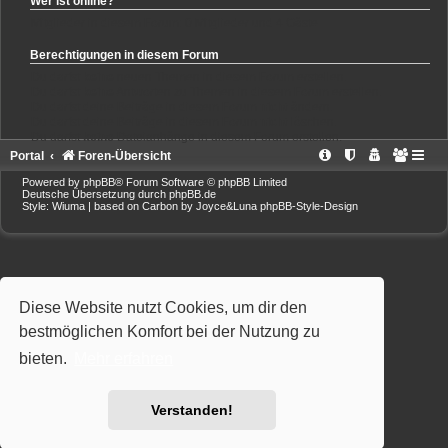
Wer ist online?
Mitglieder in diesem Forum: 0 Mitglieder und 4 Gäste
Berechtigungen in diesem Forum
Du darfst
keine
neuen Themen in diesem Forum erstellen.
Du darfst
keine
Antworten zu Themen in diesem Forum erstellen.
Du darfst deine Beiträge in diesem Forum
nicht
ändern.
Du darfst deine Beiträge in diesem Forum
nicht
löschen.
Du darfst
keine
Dateianhänge in diesem Forum erstellen.
Portal
Foren-Übersicht
Powered by
phpBB
® Forum Software © phpBB Limited
Deutsche Übersetzung durch
phpBB.de
Style: Wiuma | based on Carbon by Joyce&Luna
phpBB-Style-Design
Diese Website nutzt Cookies, um dir den
bestmöglichen Komfort bei der Nutzung zu
bieten.
Mehr erfahren
Verstanden!