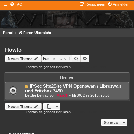
FAQ
Registrieren
Anmelden
Portal
Foren-Übersicht
Howto
Suche
Erweiterte Suche
Neues Thema
Themen als gelesen markieren
• 1 Thema • Seite
1
von
1
Themen
IPSec Site2Site VPN Openswan / Libreswan
und Fritzbox 7490
Letzter Beitrag von
Marc3l
«
Mi 30. Dez 2015, 20:08
Neues Thema
Themen als gelesen markieren
• 1 Thema • Seite
1
von
1
Gehe zu