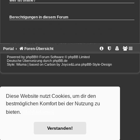
Wer ist online?
Mitglieder in diesem Forum: 0 Mitglieder und 6 Gäste
Berechtigungen in diesem Forum
Du darfst
keine
neuen Themen in diesem Forum erstellen.
Du darfst
keine
Antworten zu Themen in diesem Forum erstellen.
Du darfst deine Beiträge in diesem Forum
nicht
ändern.
Du darfst deine Beiträge in diesem Forum
nicht
löschen.
Du darfst
keine
Dateianhänge in diesem Forum erstellen.
Portal
Foren-Übersicht
Powered by
phpBB
® Forum Software © phpBB Limited
Deutsche Übersetzung durch
phpBB.de
Style: Wiuma | based on Carbon by Joyce&Luna
phpBB-Style-Design
Diese Website nutzt Cookies, um dir den
bestmöglichen Komfort bei der Nutzung zu
bieten.
Mehr erfahren
Verstanden!