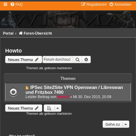
FAQ
Registrieren
Anmelden
Portal
Foren-Übersicht
Howto
Suche
Erweiterte Suche
Neues Thema
Themen als gelesen markieren
• 1 Thema • Seite
1
von
1
Themen
IPSec Site2Site VPN Openswan / Libreswan
und Fritzbox 7490
Letzter Beitrag von
Marc3l
«
Mi 30. Dez 2015, 20:08
Neues Thema
Themen als gelesen markieren
• 1 Thema • Seite
1
von
1
Gehe zu