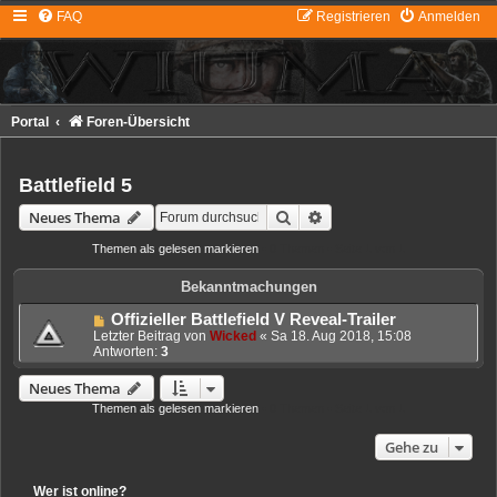
FAQ
Registrieren
Anmelden
Portal
Foren-Übersicht
Battlefield 5
Suche
Erweiterte Suche
Neues Thema
Themen als gelesen markieren
• 0 Themen • Seite
1
von
1
Bekanntmachungen
Offizieller Battlefield V Reveal-Trailer
Letzter Beitrag von
Wicked
«
Sa 18. Aug 2018, 15:08
Antworten:
3
Neues Thema
Themen als gelesen markieren
• 0 Themen • Seite
1
von
1
Gehe zu
Wer ist online?