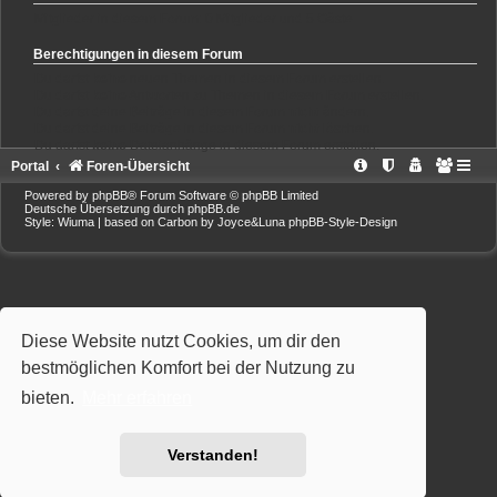
Mitglieder in diesem Forum: 0 Mitglieder und 5 Gäste
Berechtigungen in diesem Forum
Du darfst
keine
neuen Themen in diesem Forum erstellen.
Du darfst
keine
Antworten zu Themen in diesem Forum erstellen.
Du darfst deine Beiträge in diesem Forum
nicht
ändern.
Du darfst deine Beiträge in diesem Forum
nicht
löschen.
Du darfst
keine
Dateianhänge in diesem Forum erstellen.
Portal
Foren-Übersicht
Powered by
phpBB
® Forum Software © phpBB Limited
Deutsche Übersetzung durch
phpBB.de
Style: Wiuma | based on Carbon by Joyce&Luna
phpBB-Style-Design
Diese Website nutzt Cookies, um dir den
bestmöglichen Komfort bei der Nutzung zu
bieten.
Mehr erfahren
Verstanden!