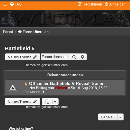
FAQ
Registrieren
Anmelden
Portal
Foren-Übersicht
Battlefield 5
Suche
Erweiterte Suche
Neues Thema
Themen als gelesen markieren
• 0 Themen • Seite
1
von
1
Bekanntmachungen
Offizieller Battlefield V Reveal-Trailer
Letzter Beitrag von
Wicked
«
Sa 18. Aug 2018, 15:08
Antworten:
3
Neues Thema
Themen als gelesen markieren
• 0 Themen • Seite
1
von
1
Gehe zu
Wer ist online?