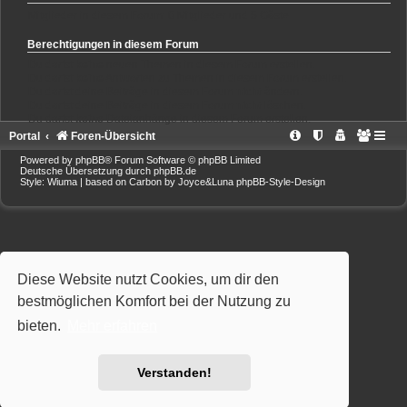
Mitglieder in diesem Forum: 0 Mitglieder und 5 Gäste
Berechtigungen in diesem Forum
Du darfst
keine
neuen Themen in diesem Forum erstellen.
Du darfst
keine
Antworten zu Themen in diesem Forum erstellen.
Du darfst deine Beiträge in diesem Forum
nicht
ändern.
Du darfst deine Beiträge in diesem Forum
nicht
löschen.
Du darfst
keine
Dateianhänge in diesem Forum erstellen.
Portal
Foren-Übersicht
Powered by
phpBB
® Forum Software © phpBB Limited
Deutsche Übersetzung durch
phpBB.de
Style: Wiuma | based on Carbon by Joyce&Luna
phpBB-Style-Design
Diese Website nutzt Cookies, um dir den
bestmöglichen Komfort bei der Nutzung zu
bieten.
Mehr erfahren
Verstanden!