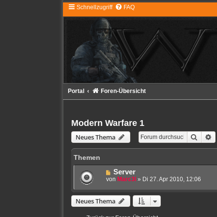
Schnellzugriff
FAQ
Portal
Foren-Übersicht
Modern Warfare 1
Suche
E
Neues Thema
Themen
Server
von
Marc3l
»
Di 27. Apr 2010, 12:06
Neues Thema