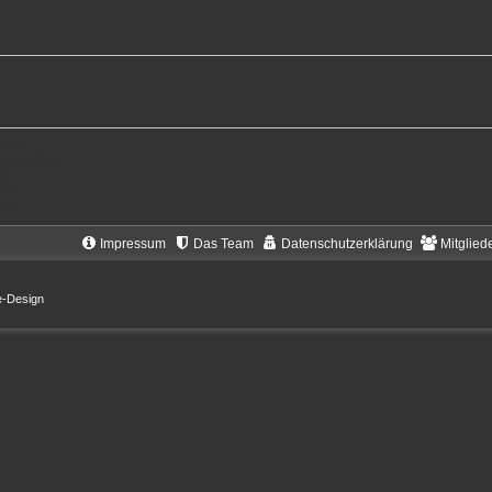
llen.
 erstellen.
rn.
hen.
llen.
Impressum
Das Team
Datenschutzerklärung
Mitglied
e-Design