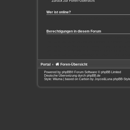
Zurück zur Foren-Übersicht
Wer ist online?
Mitglieder in diesem Forum: 0 Mitglieder und 3 Gäste
Berechtigungen in diesem Forum
Du darfst
keine
neuen Themen in diesem Forum erste
Du darfst
keine
Antworten zu Themen in diesem Forum
Du darfst deine Beiträge in diesem Forum
nicht
ände
Du darfst deine Beiträge in diesem Forum
nicht
lösc
Du darfst
keine
Dateianhänge in diesem Forum erste
Portal
Foren-Übersicht
Powered by
phpBB
® Forum Software © phpBB Limited
Deutsche Übersetzung durch
phpBB.de
Style: Wiuma | based on Carbon by Joyce&Luna
phpBB-Styl