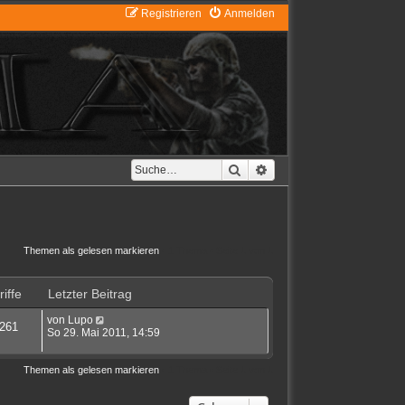
Registrieren
Anmelden
Suche
Erweiterte Suche
Themen als gelesen markieren
• 1 Thema • Seite
1
von
1
iffe
Letzter Beitrag
von
Lupo
261
So 29. Mai 2011, 14:59
Themen als gelesen markieren
• 1 Thema • Seite
1
von
1