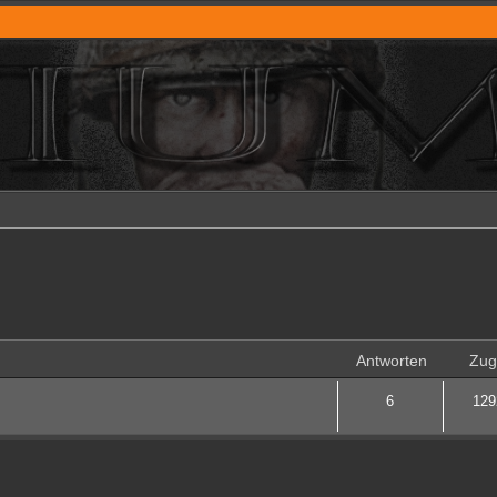
rweiterte Suche
Antworten
Zugr
6
129