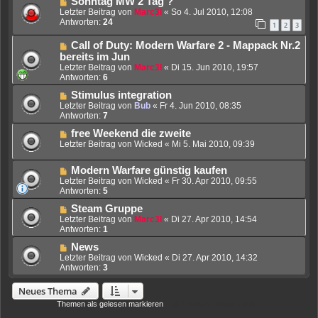
Sonntag MW 2 Tag ?
Letzter Beitrag von
Marc3l
«
So 4. Jul 2010, 12:08
Antworten:
24
1
2
3
Call of Duty: Modern Warfare 2 - Mappack Nr.2
bereits im Jun
Letzter Beitrag von
Marc3l
«
Di 15. Jun 2010, 19:57
Antworten:
6
Stimulus integration
Letzter Beitrag von
Bub
«
Fr 4. Jun 2010, 08:35
Antworten:
7
free Weekend die zweite
Letzter Beitrag von
Wicked
«
Mi 5. Mai 2010, 09:39
Modern Warfare günstig kaufen
Letzter Beitrag von
Wicked
«
Fr 30. Apr 2010, 09:55
Antworten:
5
Steam Gruppe
Letzter Beitrag von
Marc3l
«
Di 27. Apr 2010, 14:54
Antworten:
1
News
Letzter Beitrag von
Wicked
«
Di 27. Apr 2010, 14:32
Antworten:
3
Neues Thema
Themen als gelesen markieren
• 10 Themen • Seite
1
von
1