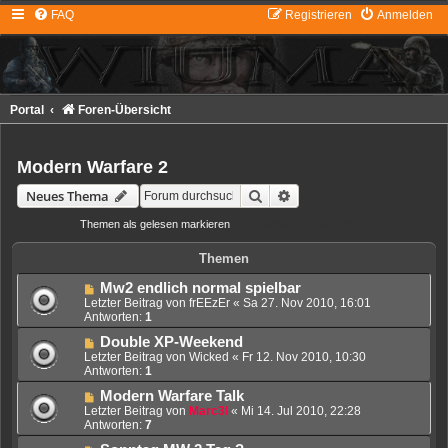
FAQ
Registrieren
Anmelden
Portal
Foren-Übersicht
Modern Warfare 2
Suche
Erweiterte Suche
Neues Thema
Themen als gelesen markieren
• 10 Themen • Seite
1
von
1
Themen
Mw2 endlich normal spielbar
Letzter Beitrag von
frEEzEr
«
Sa 27. Nov 2010, 16:01
Antworten:
1
Double XP-Weekend
Letzter Beitrag von
Wicked
«
Fr 12. Nov 2010, 10:30
Antworten:
1
Modern Warfare Talk
Letzter Beitrag von
Marc3l
«
Mi 14. Jul 2010, 22:28
Antworten:
7