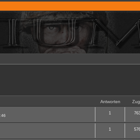
rweiterte Suche
Antworten
Zugr
1
76
4:46
1
57