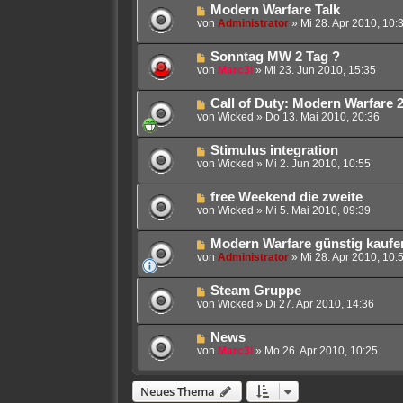
Modern Warfare Talk
von
Administrator
»
Mi 28. Apr 2010, 10:
Sonntag MW 2 Tag ?
von
Marc3l
»
Mi 23. Jun 2010, 15:35
Call of Duty: Modern Warfare 2
von
Wicked
»
Do 13. Mai 2010, 20:36
Stimulus integration
von
Wicked
»
Mi 2. Jun 2010, 10:55
free Weekend die zweite
von
Wicked
»
Mi 5. Mai 2010, 09:39
Modern Warfare günstig kaufe
von
Administrator
»
Mi 28. Apr 2010, 10:
Steam Gruppe
von
Wicked
»
Di 27. Apr 2010, 14:36
News
von
Marc3l
»
Mo 26. Apr 2010, 10:25
Neues Thema