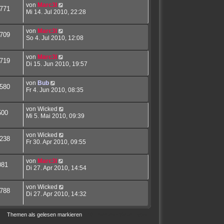
von
Marc3l
771
Mi 14. Jul 2010, 22:28
von
Marc3l
709
So 4. Jul 2010, 12:08
von
Marc3l
719
Di 15. Jun 2010, 19:57
von
Bub
580
Fr 4. Jun 2010, 08:35
von
Wicked
500
Mi 5. Mai 2010, 09:39
von
Wicked
238
Fr 30. Apr 2010, 09:55
von
Marc3l
081
Di 27. Apr 2010, 14:54
von
Wicked
788
Di 27. Apr 2010, 14:32
Themen als gelesen markieren
• 10 Themen • Seite
1
von
1