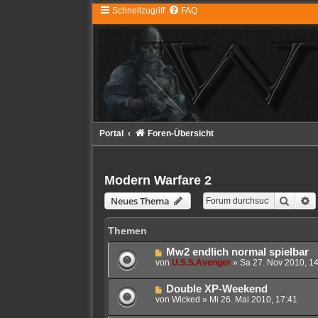
Schnellzugriff
FAQ
Portal
Foren-Übersicht
Modern Warfare 2
Suche
E
Neues Thema
Themen
Mw2 endlich normal spielbar
von
U.S.S.Avenger
»
Sa 27. Nov 2010, 1
Double XP-Weekend
von
Wicked
»
Mi 26. Mai 2010, 17:41