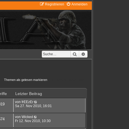
Registrieren
Anmelden
Suche
Erweiterte Suche
Themen als gelesen markieren
• 10 Themen • Seite
1
von
1
iffe
Letzter Beitrag
von
frEEzEr
319
Sa 27. Nov 2010, 16:01
von
Wicked
674
Fr 12. Nov 2010, 10:30