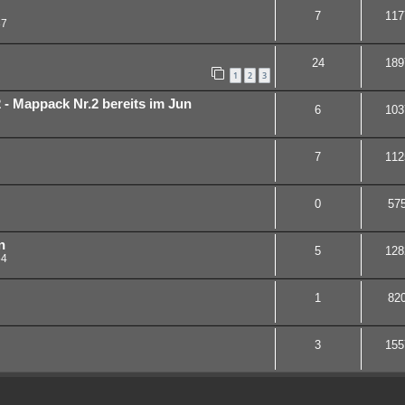
7
117
37
24
189
1
2
3
 - Mappack Nr.2 bereits im Jun
6
103
7
112
0
57
n
5
128
54
1
82
3
155