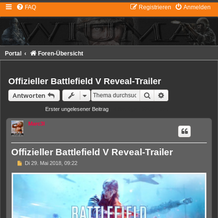
FAQ
Registrieren
Anmelden
Portal
Foren-Übersicht
Offizieller Battlefield V Reveal-Trailer
Suche
Erweiterte Suche
Antworten
Erster ungelesener Beitrag
• 4 Beiträge • Seite
1
von
1
Marc3l
Offizieller Battlefield V Reveal-Trailer
U
Di 29. Mai 2018, 09:22
n
g
e
l
e
s
e
n