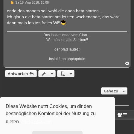
U
Sa 18. Aug 2018, 15:08
n
g
ende des monats soll wohl die open beta starten..
e
ich glaub die beta startet am letzten wochenende, das wäre
l
e
dann mein letztes freies WE
s
e
n
Das ist das ende vom Clan....
e
Wir müssen alle Sterben!!
r
B
e
der pfad lautet :
i
t
install/app.php/update
r
N
a
a
g
c
Antworten
h
o
4 Beiträge • Seite
1
von
1
b
e
Gehe zu
n
Wer ist online?
Diese Website nutzt Cookies, um dir den
Mitglieder in diesem Forum: 0 Mitglieder und 3 Gäste
bestmöglichen Komfort bei der Nutzung zu
Portal
Foren-Übersicht
bieten.
Mehr erfahren
Powered by
phpBB
® Forum Software © phpBB Limited
Deutsche Übersetzung durch
phpBB.de
Style: Wiuma | based on Carbon by Joyce&Luna
phpBB-Style-Design