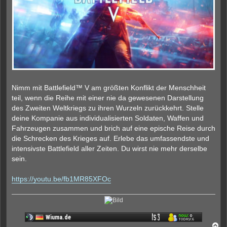
e
r
B
e
i
t
r
a
g
Nimm mit Battlefield™ V am größten Konflikt der Menschheit
teil, wenn die Reihe mit einer nie da gewesenen Darstellung
des Zweiten Weltkriegs zu ihren Wurzeln zurückkehrt. Stelle
deine Kompanie aus individualisierten Soldaten, Waffen und
Fahrzeugen zusammen und brich auf eine epische Reise durch
die Schrecken des Krieges auf. Erlebe das umfassendste und
intensivste Battlefield aller Zeiten. Du wirst nie mehr derselbe
sein.
https://youtu.be/fb1MR85XFOc
N