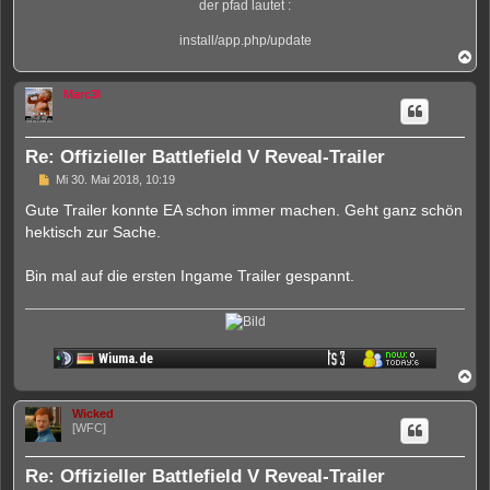
der pfad lautet :
install/app.php/update
N
a
c
Marc3l
h
o
b
e
Re: Offizieller Battlefield V Reveal-Trailer
n
U
Mi 30. Mai 2018, 10:19
n
g
Gute Trailer konnte EA schon immer machen. Geht ganz schön
e
hektisch zur Sache.
l
e
s
Bin mal auf die ersten Ingame Trailer gespannt.
e
n
e
r
B
e
i
N
t
a
r
c
a
Wicked
h
g
[WFC]
o
b
e
Re: Offizieller Battlefield V Reveal-Trailer
n