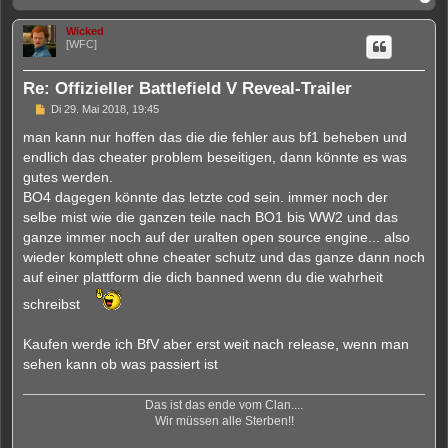
a
c
Wicked
h
[WFC]
o
b
e
Re: Offizieller Battlefield V Reveal-Trailer
n
U
Di 29. Mai 2018, 19:45
n
g
man kann nur hoffen das die die fehler aus bf1 beheben und
e
endlich das cheater problem beseitigen, dann könnte es was
l
e
gutes werden.
s
BO4 dagegen könnte das letzte cod sein. immer noch der
e
n
selbe mist wie die ganzen teile nach BO1 bis WW2 und das
e
ganze immer noch auf der uralten open source engine... also
r
B
wieder komplett ohne cheater schutz und das ganze dann noch
e
auf einer plattform die dich banned wenn du die wahrheit
i
t
schreibst
r
a
g
Kaufen werde ich BfV aber erst weit nach release, wenn man
sehen kann ob was passiert ist
Das ist das ende vom Clan....
Wir müssen alle Sterben!!