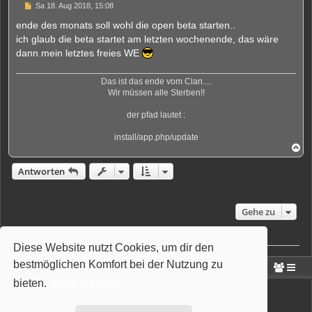
U
Sa 18. Aug 2018, 15:08
n
g
ende des monats soll wohl die open beta starten..
e
ich glaub die beta startet am letzten wochenende, das wäre
l
e
dann mein letztes freies WE
s
e
n
Das ist das ende vom Clan....
e
Wir müssen alle Sterben!!
r
B
e
der pfad lautet :
i
t
install/app.php/update
r
N
a
a
g
c
Antworten
h
o
4 Beiträge • Seite
1
von
1
b
e
Gehe zu
n
Wer ist online?
Diese Website nutzt Cookies, um dir den
Mitglieder in diesem Forum: 0 Mitglieder und 8 Gäste
bestmöglichen Komfort bei der Nutzung zu
Portal
Foren-Übersicht
bieten.
Mehr erfahren
Powered by
phpBB
® Forum Software © phpBB Limited
Deutsche Übersetzung durch
phpBB.de
Style: Wiuma | based on Carbon by Joyce&Luna
phpBB-Style-Design