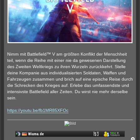
e
r
B
e
i
t
r
a
g
Nimm mit Battlefield™ V am größten Konflikt der Menschheit
teil, wenn die Reihe mit einer nie da gewesenen Darstellung
des Zweiten Weltkriegs zu ihren Wurzeln zurückkehrt. Stelle
deine Kompanie aus individualisierten Soldaten, Waffen und
Fahrzeugen zusammen und brich auf eine epische Reise durch
die Schrecken des Krieges auf. Erlebe das umfassendste und
intensivste Battlefield aller Zeiten. Du wirst nie mehr derselbe
sein.
https://youtu.be/fb1MR85XFOc
N