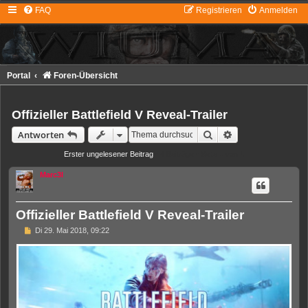
FAQ
Registrieren
Anmelden
Portal
Foren-Übersicht
Offizieller Battlefield V Reveal-Trailer
Suche
Erweiterte Suche
Antworten
Erster ungelesener Beitrag
• 4 Beiträge • Seite
1
von
1
Marc3l
Offizieller Battlefield V Reveal-Trailer
U
Di 29. Mai 2018, 09:22
n
g
e
l
e
s
e
n