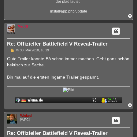
der pfad lautet :
install/app.php/update
N
a
c
Marc3l
h
o
b
e
Re: Offizieller Battlefield V Reveal-Trailer
n
U
Mi 30. Mai 2018, 10:19
n
g
Gute Trailer konnte EA schon immer machen. Geht ganz schön
e
hektisch zur Sache.
l
e
s
Bin mal auf die ersten Ingame Trailer gespannt.
e
n
e
r
B
e
i
N
t
a
r
c
a
Wicked
h
g
[WFC]
o
b
e
Re: Offizieller Battlefield V Reveal-Trailer
n