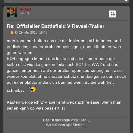
a
c
Wicked
h
[WFC]
o
b
e
Re: Offizieller Battlefield V Reveal-Trailer
n
U
Di 29. Mai 2018, 19:45
n
g
man kann nur hoffen das die die fehler aus bf1 beheben und
e
endlich das cheater problem beseitigen, dann könnte es was
l
e
gutes werden.
s
BO4 dagegen könnte das letzte cod sein. immer noch der
e
n
selbe mist wie die ganzen teile nach BO1 bis WW2 und das
e
ganze immer noch auf der uralten open source engine... also
r
B
wieder komplett ohne cheater schutz und das ganze dann noch
e
auf einer plattform die dich banned wenn du die wahrheit
i
t
schreibst
r
a
g
Kaufen werde ich BfV aber erst weit nach release, wenn man
sehen kann ob was passiert ist
Das ist das ende vom Clan....
Wir müssen alle Sterben!!