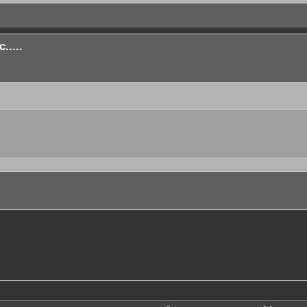
.....