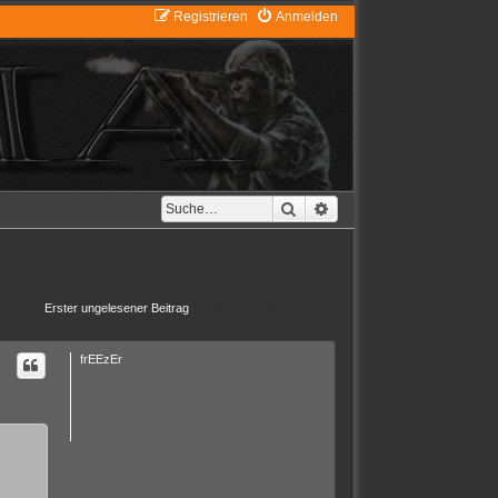
Registrieren
Anmelden
Suche
Erweiterte Suche
Erster ungelesener Beitrag
• 2 Beiträge • Seite
1
von
1
frEEzEr