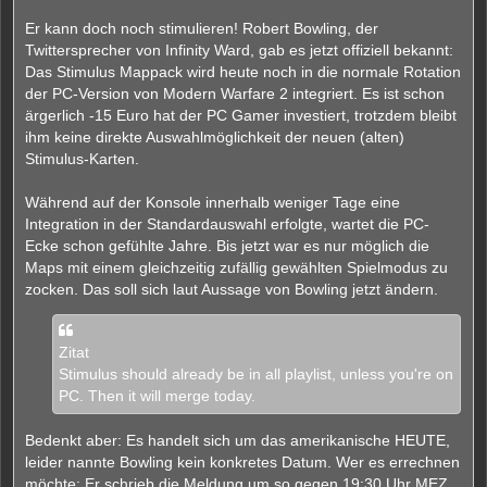
r
Er kann doch noch stimulieren! Robert Bowling, der
a
g
Twittersprecher von Infinity Ward, gab es jetzt offiziell bekannt:
Das Stimulus Mappack wird heute noch in die normale Rotation
der PC-Version von Modern Warfare 2 integriert. Es ist schon
ärgerlich -15 Euro hat der PC Gamer investiert, trotzdem bleibt
ihm keine direkte Auswahlmöglichkeit der neuen (alten)
Stimulus-Karten.
Während auf der Konsole innerhalb weniger Tage eine
Integration in der Standardauswahl erfolgte, wartet die PC-
Ecke schon gefühlte Jahre. Bis jetzt war es nur möglich die
Maps mit einem gleichzeitig zufällig gewählten Spielmodus zu
zocken. Das soll sich laut Aussage von Bowling jetzt ändern.
Zitat
Stimulus should already be in all playlist, unless you're on
PC. Then it will merge today.
Bedenkt aber: Es handelt sich um das amerikanische HEUTE,
leider nannte Bowling kein konkretes Datum. Wer es errechnen
möchte: Er schrieb die Meldung um so gegen 19:30 Uhr MEZ,