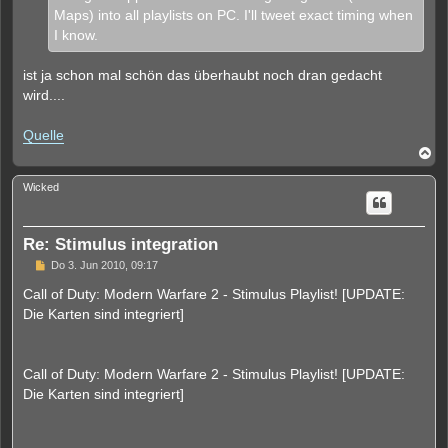
e
Maps) into all playlists on PC. I'll tweet exact timing when
r
B
I know.
e
i
t
ist ja schon mal schön das überhaubt noch dran gedacht
r
wird....
a
g
Quelle
N
a
c
Wicked
h
o
b
e
Re: Stimulus integration
n
U
Do 3. Jun 2010, 09:17
n
g
Call of Duty: Modern Warfare 2 - Stimulus Playlist! [UPDATE:
e
Die Karten sind integriert]
l
e
s
e
n
Call of Duty: Modern Warfare 2 - Stimulus Playlist! [UPDATE:
e
Die Karten sind integriert]
r
B
e
i
t