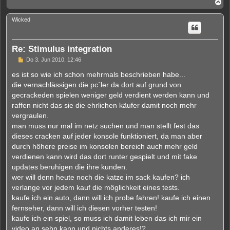
N
a
c
Wicked
h
o
b
e
Re: Stimulus integration
n
U
Do 3. Jun 2010, 12:46
n
g
es ist so wie ich schon mehrmals beschrieben habe...
e
die vernachlässigen die pc´ler da dort auf grund von
l
e
gecrackeden spielen weniger geld verdient werden kann und
s
raffen nicht das sie die ehrlichen käufer damit noch mehr
e
n
vergraulen.
e
man muss nur mal im netz suchen und man stellt fest das
r
B
dieses cracken auf jeder konsole funktioniert, da man aber
e
durch höhere preise im konsolen bereich auch mehr geld
i
t
verdienen kann wird das dort runter gespielt und mit fake
r
updates beruhigen die ihre kunden.
a
g
wer will denn heute noch die katze im sack kaufen? ich
verlange vor jedem kauf die möglichkeit eines tests.
kaufe ich ein auto, dann will ich probe fahren! kaufe ich einen
fernseher, dann will ich diesen vorher testen!
kaufe ich ein spiel, so muss ich damit leben das ich mir ein
video an sehn kann und nichts anderes!?