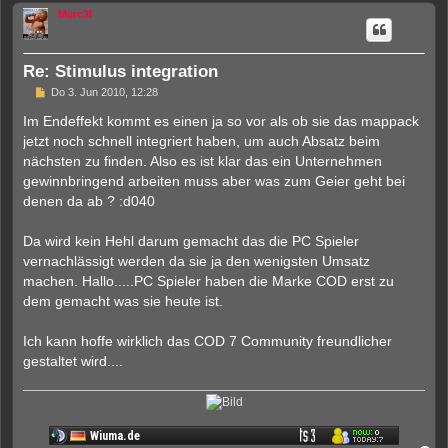
c
Marc3l
h
o
b
e
Re: Stimulus integration
n
U
Do 3. Jun 2010, 12:28
n
g
Im Endeffekt kommt es einen ja so vor als ob sie das mappack
e
jetzt noch schnell integriert haben, um auch Absatz beim
l
e
nächsten zu finden. Also es ist klar das ein Unternehmen
s
gewinnbringend arbeiten muss aber was zum Geier geht bei
e
n
denen da ab ? :d040
e
r
B
Da wird kein Hehl darum gemacht das die PC Spieler
e
vernachlässigt werden da sie ja den wenigsten Umsatz
i
t
machen. Hallo.....PC Spieler haben die Marke COD erst zu
r
dem gemacht was sie heute ist.
a
g
Ich kann hoffe wirklich das COD 7 Community freundlicher
gestaltet wird....