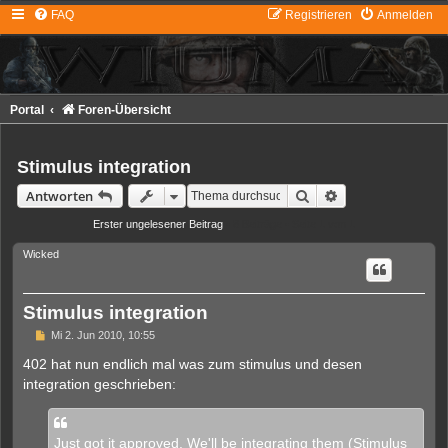
FAQ
Registrieren
Anmelden
Portal
Foren-Übersicht
Stimulus integration
Suche
Erweiterte Suche
Antworten
Erster ungelesener Beitrag
• 8 Beiträge • Seite
1
von
1
Wicked
Stimulus integration
U
Mi 2. Jun 2010, 10:55
n
g
402 hat nun endlich mal was zum stimulus und desen
e
integration geschrieben:
l
e
s
e
n
Just got it approved. We'll be integrating them (Stimulus