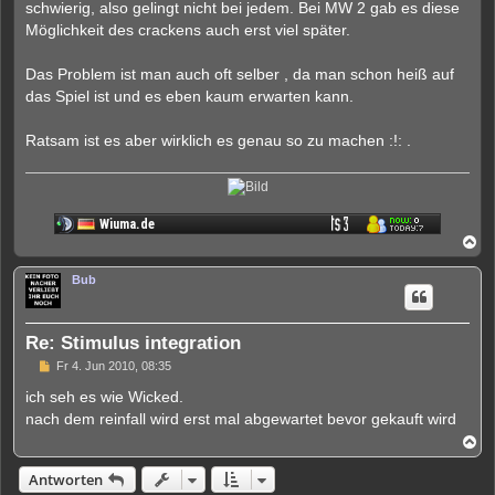
schwierig, also gelingt nicht bei jedem. Bei MW 2 gab es diese
r
Möglichkeit des crackens auch erst viel später.
a
g
Das Problem ist man auch oft selber , da man schon heiß auf
das Spiel ist und es eben kaum erwarten kann.
Ratsam ist es aber wirklich es genau so zu machen :!: .
N
a
c
Bub
h
o
b
e
Re: Stimulus integration
n
U
Fr 4. Jun 2010, 08:35
n
g
ich seh es wie Wicked.
e
nach dem reinfall wird erst mal abgewartet bevor gekauft wird
l
e
N
s
a
e
c
Antworten
n
h
e