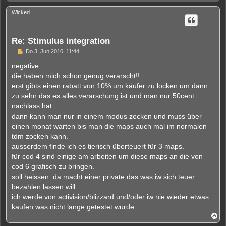
a
c
Wicked
h
o
b
e
Re: Stimulus integration
n
U
Do 3. Jun 2010, 11:44
n
g
negative.
e
die haben mich schon genug verarscht!!
l
e
erst gibts einen rabatt von 10% um käufer zu locken um dann
s
zu sehn das es alles verarschung ist und man nur 50cent
e
n
nachlass hat.
e
dann kann man nur in einem modus zocken und muss über
r
B
einen monat warten bis man die maps auch mal im normalen
e
tdm zocken kann.
i
t
ausserdem finde ich es tierisch überteuert für 3 maps.
r
für cod 4 sind einige am arbeiten um diese maps an die von
a
g
cod 6 grafisch zu bringen.
soll heissen: da macht einer private das was iw sich teuer
bezahlen lassen will....
ich werde von activision/blizzard und/oder iw nie wieder etwas
kaufen was nicht lange getestet wurde...
N
a