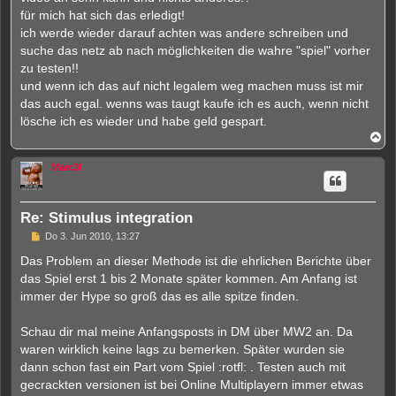
für mich hat sich das erledigt!
ich werde wieder darauf achten was andere schreiben und
suche das netz ab nach möglichkeiten die wahre "spiel" vorher
zu testen!!
und wenn ich das auf nicht legalem weg machen muss ist mir
das auch egal. wenns was taugt kaufe ich es auch, wenn nicht
lösche ich es wieder und habe geld gespart.
N
a
c
Marc3l
h
o
b
e
Re: Stimulus integration
n
U
Do 3. Jun 2010, 13:27
n
g
Das Problem an dieser Methode ist die ehrlichen Berichte über
e
das Spiel erst 1 bis 2 Monate später kommen. Am Anfang ist
l
e
immer der Hype so groß das es alle spitze finden.
s
e
n
Schau dir mal meine Anfangsposts in DM über MW2 an. Da
e
waren wirklich keine lags zu bemerken. Später wurden sie
r
B
dann schon fast ein Part vom Spiel :rotfl: . Testen auch mit
e
gecrackten versionen ist bei Online Multiplayern immer etwas
i
t