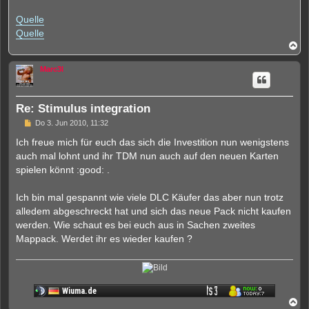
Quelle
Quelle
N
a
c
Marc3l
h
o
b
e
Re: Stimulus integration
n
U
Do 3. Jun 2010, 11:32
n
g
Ich freue mich für euch das sich die Investition nun wenigstens
e
auch mal lohnt und ihr TDM nun auch auf den neuen Karten
l
e
spielen könnt :good: .
s
e
n
Ich bin mal gespannt wie viele DLC Käufer das aber nun trotz
e
alledem abgeschreckt hat und sich das neue Pack nicht kaufen
r
B
werden. Wie schaut es bei euch aus in Sachen zweites
e
Mappack. Werdet ihr es wieder kaufen ?
i
t
r
a
g
N