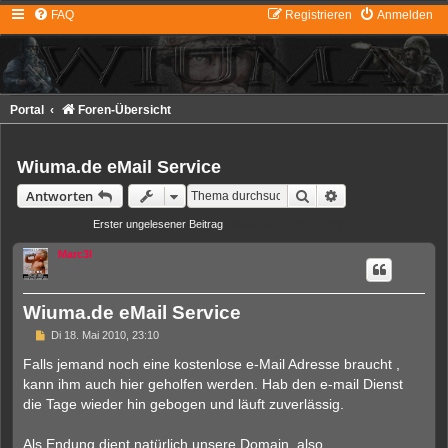
FAQ
Registrieren
Anmelden
Portal
Foren-Übersicht
Wiuma.de eMail Service
Suche
Erweiterte Suche
Antworten
Erster ungelesener Beitrag
• 2 Beiträge • Seite
1
von
1
Marc3l
Wiuma.de eMail Service
U
Di 18. Mai 2010, 23:10
n
g
Falls jemand noch eine kostenlose e-Mail Adresse braucht ,
e
kann ihm auch hier geholfen werden. Hab den e-mail Dienst
l
e
die Tage wieder hin gebogen und läuft zuverlässig.
s
e
n
Als Endung dient natürlich unsere Domain, also