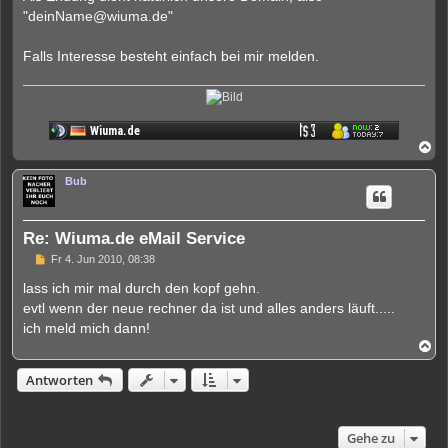
e
"
deinName@wiuma.de
"
r
B
e
Falls Interesse besteht einfach bei mir melden.
i
t
r
a
g
N
a
c
Bub
h
o
b
e
Re: Wiuma.de eMail Service
n
U
Fr 4. Jun 2010, 08:38
n
g
lass ich mir mal durch den kopf gehn.
e
evtl wenn der neue rechner da ist und alles anders läuft.....
l
e
ich meld mich dann!
s
N
e
a
n
c
e
Antworten
h
r
o
B
2 Beiträge • Seite
1
von
1
b
e
i
e
Gehe zu
t
n