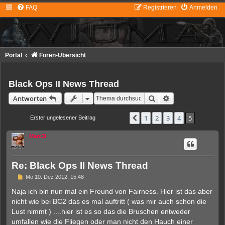
FAQ
Registrieren
Anmelden
Portal
Foren-Übersicht
Black Ops II News Thread
Suche
Erweiterte Suche
Antworten
1
2
3
4
5
Vorherige
Erster ungelesener Beitrag
• 42 Beiträge
Marc3l
Re: Black Ops II News Thread
U
Mo 10. Dez 2012, 15:48
n
g
Naja ich bin nun mal ein Freund von Fairness. Hier ist das aber
e
nicht wie bei BC2 das es mal auftritt ( was mir auch schon die
l
e
Lust nimmt ) ....hier ist es so das die Bruschen entweder
s
umfallen wie die Fliegen oder man nicht den Hauch einer
e