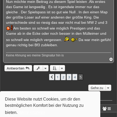
g
Nun möchte mein Beitrag zu diesem Spiel leisten .Als erstes
e
das Game ist langweilig . Es ist irgendwie immer nur das
l
e
gleiche . Der Spielspass ist so gut wie Null . In den einen Map
s
der größte Loser auf einer anderen der größte King. Die
e
n
unterschiede sind so riesig das war nicht mal bei MW 2 und 3
e
Am besten so schnell wie möglich Prestigen und das
r
B
Game ab in die Ecke oder noch besser in den Mülleimer und
e
i
so schnell wie möglich vergessen.
Da war mein gefühl
t
genau richtig bei Bf3 zubleiben.
r
a
g
Keine Ahnung wo meine Singnatur hin is
N
a
c
Antworten
h
o
1
2
3
4
5
Vorherige
42 Beiträge
b
e
n
Gehe zu
Wer ist online?
Diese Website nutzt Cookies, um dir den
Mitglieder in diesem Forum: 0 Mitglieder und 2 Gäste
bestmöglichen Komfort bei der Nutzung zu
Portal
Foren-Übersicht
bieten.
Mehr erfahren
Powered by
phpBB
® Forum Software © phpBB Limited