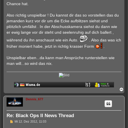
n
Chance hat.
e
r
B
Also richtig unspielbar ! Du kannst dir das so vorstellen das du
e
jemanden kurz vor dir um die Ecke aufblitzen siehst und
i
t
plötzlich umfällst . In der Abschusskamera siehst du dann wie
r
er ewig lange vor dir steht und seelenruhig auf dich ballert ,
a
g
während du ihn anschaust wie ein Auto.
. Also das was ich
früher moniert habe, jetzt in richtig krasser Form
.
Unspielbar eben...da kann man Ansprüche runterstellen wie
man will...so wird das nix.
N
a
c
Dennis_677
h
o
b
e
Re: Black Ops II News Thread
n
U
Mi 12. Dez 2012, 11:03
n