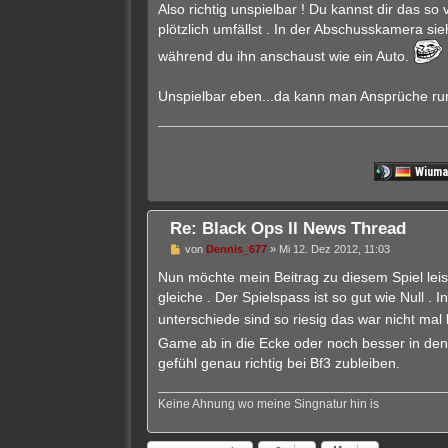
n
Also richtig unspielbar ! Du kannst dir das so
e
plötzlich umfällst . In der Abschusskamera sieh
r
B
während du ihn anschaust wie ein Auto.
e
i
t
Unspielbar eben...da kann man Ansprüche runte
r
a
g
Re: Black Ops II News Thread
U
von
Dennis_677
»
Mi 12. Dez 2012, 11:03
n
g
Nun möchte mein Beitrag zu diesem Spiel leist
e
gleiche . Der Spielspass ist so gut wie Null .
l
e
unterschiede sind so riesig das war nicht ma
s
e
Game ab in die Ecke oder noch besser in den
n
gefühl genau richtig bei Bf3 zubleiben.
e
r
B
Keine Ahnung wo meine Singnatur hin is
e
i
t
r