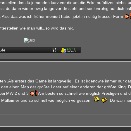
 vorstellen das du jemanden kurz vor dir um die Ecke aufblitzen siehst u
st du dann wie er ewig lange vor dir steht und seelenruhig auf dich ball
. Also das was ich früher moniert habe, jetzt in richtig krasser Form
rstellen wie man will...so wird das nix.
en .Als erstes das Game ist langweilig . Es ist irgendwie immer nur da
 In den einen Map der größte Loser auf einer anderen der größte King. D
l bei MW 2 und 3
Am besten so schnell wie möglich Prestigen und 
 Mülleimer und so schnell wie möglich vergessen.
Da war mei