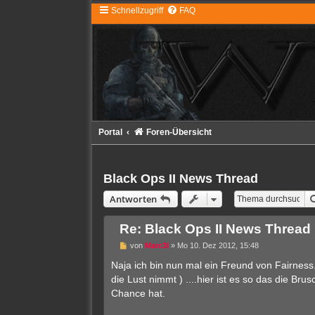
Schnellzugriff
FAQ
Portal
Foren-Übersicht
Black Ops II News Thread
Antworten
Re: Black Ops II News Thread
U
von
Marc3l
»
Mo 10. Dez 2012, 15:48
n
g
Naja ich bin nun mal ein Freund von Fairness. 
e
die Lust nimmt ) ....hier ist es so das die B
l
e
Chance hat.
s
e