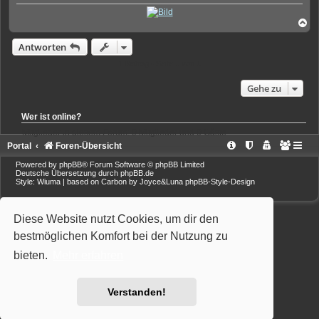
e
r
B
N
e
a
i
c
Antworten
t
h
r
o
1 Beitrag • Seite
1
von
1
a
b
g
e
Gehe zu
n
Wer ist online?
Mitglieder in diesem Forum: 0 Mitglieder und 0 Gäste
Portal
Foren-Übersicht
Powered by
phpBB
® Forum Software © phpBB Limited
Deutsche Übersetzung durch
phpBB.de
Style: Wiuma | based on Carbon by Joyce&Luna
phpBB-Style-Design
Diese Website nutzt Cookies, um dir den
bestmöglichen Komfort bei der Nutzung zu
bieten.
Mehr erfahren
Verstanden!