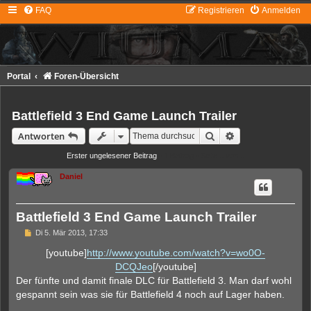
FAQ
Registrieren
Anmelden
Portal
Foren-Übersicht
Battlefield 3 End Game Launch Trailer
Suche
Erweiterte Suche
Antworten
Erster ungelesener Beitrag
• 1 Beitrag • Seite
1
von
1
Daniel
Battlefield 3 End Game Launch Trailer
U
Di 5. Mär 2013, 17:33
n
g
[youtube]
http://www.youtube.com/watch?v=wo0O-
e
DCQJeo
[/youtube]
l
e
Der fünfte und damit finale DLC für Battlefield 3. Man darf wohl
s
gespannt sein was sie für Battlefield 4 noch auf Lager haben.
e
n