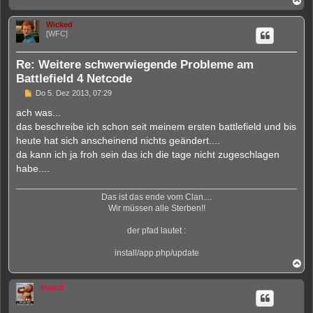
s
a
e
c
n
Wicked
h
e
[WFC]
o
r
b
B
e
e
Re: Weitere schwerwiegende Probleme am
n
i
Battlefield 4 Netcode
t
r
U
Do 5. Dez 2013, 07:29
a
n
g
g
ach was...
e
das beschreibe ich schon seit meinem ersten battlefield und bis
l
e
heute hat sich anscheinend nichts geändert....
s
da kann ich ja froh sein das ich die tage nicht zugeschlagen
e
n
habe....
e
r
B
Das ist das ende vom Clan....
e
Wir müssen alle Sterben!!
i
t
r
der pfad lautet :
a
g
install/app.php/update
N
a
c
Marc3l
h
o
b