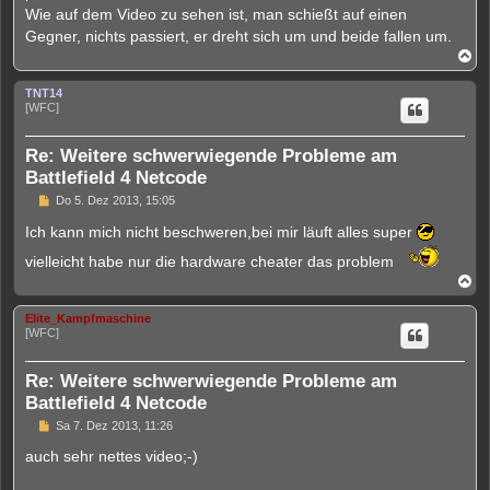
e
Wie auf dem Video zu sehen ist, man schießt auf einen
s
Gegner, nichts passiert, er dreht sich um und beide fallen um.
e
n
N
e
a
r
c
TNT14
B
h
[WFC]
e
o
i
b
t
e
r
Re: Weitere schwerwiegende Probleme am
n
a
Battlefield 4 Netcode
g
U
Do 5. Dez 2013, 15:05
n
g
Ich kann mich nicht beschweren,bei mir läuft alles super
e
l
vielleicht habe nur die hardware cheater das problem
e
N
s
a
e
c
n
Elite_Kampfmaschine
h
e
[WFC]
o
r
b
B
e
e
Re: Weitere schwerwiegende Probleme am
i
n
t
Battlefield 4 Netcode
r
U
Sa 7. Dez 2013, 11:26
a
n
g
g
auch sehr nettes video;-)
e
l