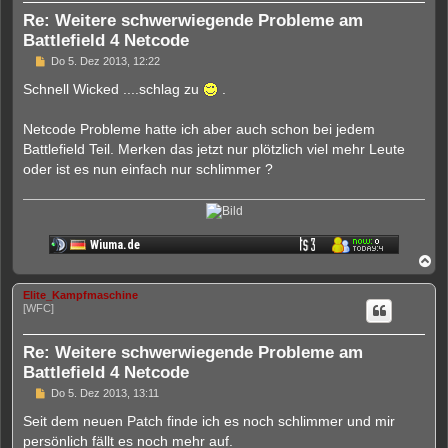
e
Re: Weitere schwerwiegende Probleme am
n
Battlefield 4 Netcode
U
Do 5. Dez 2013, 12:22
n
g
Schnell Wicked ....schlag zu
.
e
l
e
Netcode Probleme hatte ich aber auch schon bei jedem
s
Battlefield Teil. Merken das jetzt nur plötzlich viel mehr Leute
e
n
oder ist es nun einfach nur schlimmer ?
e
r
B
e
i
t
r
N
a
a
g
c
Elite_Kampfmaschine
h
[WFC]
o
b
e
Re: Weitere schwerwiegende Probleme am
n
Battlefield 4 Netcode
U
Do 5. Dez 2013, 13:11
n
g
Seit dem neuen Patch finde ich es noch schlimmer und mir
e
persönlich fällt es noch mehr auf.
l