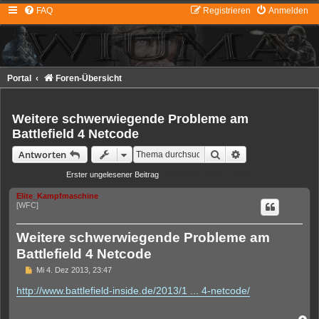
FAQ
Registrieren
Anmelden
Portal
Foren-Übersicht
Weitere schwerwiegende Probleme am
Battlefield 4 Netcode
Suche
Erweiterte Suche
Antworten
Erster ungelesener Beitrag
• 8 Beiträge • Seite
1
von
1
Elite_Kampfmaschine
[WFC]
Weitere schwerwiegende Probleme am
Battlefield 4 Netcode
U
Mi 4. Dez 2013, 23:47
n
g
http://www.battlefield-inside.de/2013/1 ... 4-netcode/
e
l
e
N