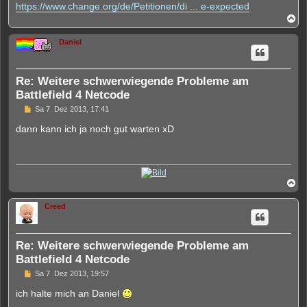
e
https://www.change.org/de/Petitionen/di ... e-expected
s
N
e
a
n
c
e
Daniel
h
r
o
B
b
e
i
e
Re: Weitere schwerwiegende Probleme am
t
n
r
Battlefield 4 Netcode
a
U
Sa 7. Dez 2013, 17:41
g
n
g
dann kann ich ja noch gut warten xD
e
l
e
s
e
n
N
e
a
r
c
Creed
B
h
e
o
i
b
t
e
r
Re: Weitere schwerwiegende Probleme am
n
a
Battlefield 4 Netcode
g
U
Sa 7. Dez 2013, 19:57
n
g
ich halte mich an Daniel
e