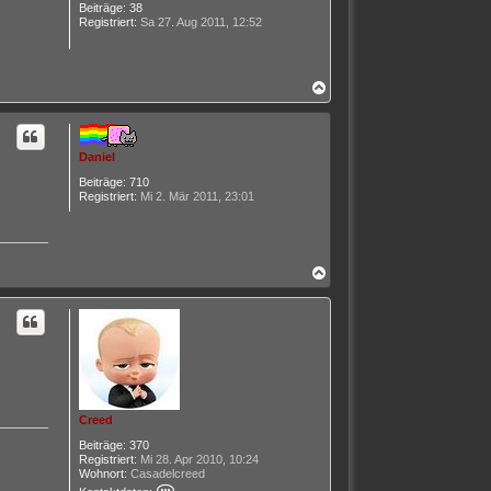
b
Beiträge:
38
e
Registriert:
Sa 27. Aug 2011, 12:52
n
N
a
c
h
o
Daniel
b
e
Beiträge:
710
n
Registriert:
Mi 2. Mär 2011, 23:01
N
a
c
h
o
b
e
n
Creed
Beiträge:
370
Registriert:
Mi 28. Apr 2010, 10:24
Wohnort:
Casadelcreed
K