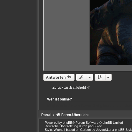
B
e
i
t
r
a
g
Antworten
Zurück zu „Battlefield 4“
Wer ist online?
Mitglieder in diesem Forum: 0 Mitglieder und 2 Gäste
Portal
Foren-Übersicht
Powered by
phpBB
® Forum Software © phpBB Limited
Deutsche Übersetzung durch
phpBB.de
Style: Wiuma | based on Carbon by Joyce&Luna
phpBB-Styl