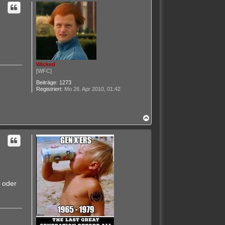
h
o
b
e
n
Wicked
[WFC]
Beiträge:
1273
Registriert:
Mo 26. Apr 2010, 01:42
N
a
c
h
o
b
e
n
e oder