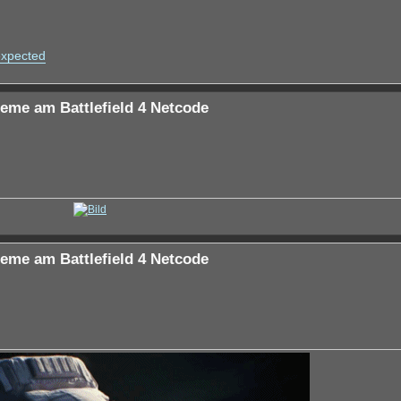
expected
eme am Battlefield 4 Netcode
eme am Battlefield 4 Netcode