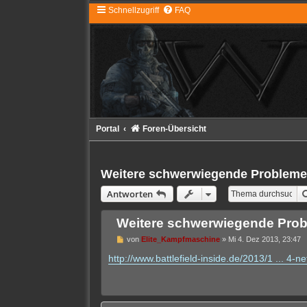
Schnellzugriff
FAQ
Portal
Foren-Übersicht
Weitere schwerwiegende Probleme 
Antworten
Weitere schwerwiegende Probl
U
von
Elite_Kampfmaschine
»
Mi 4. Dez 2013, 23:47
n
g
http://www.battlefield-inside.de/2013/1 ... 4-n
e
l
e
s
e