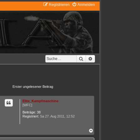
Registrieren
Anmelden
Suche
Erweiterte Suche
Erster ungelesener Beitrag
• 8 Beiträge • Seite
1
von
1
Elite_Kampfmaschine
[WFC]
Beiträge:
38
Registriert:
Sa 27. Aug 2011, 12:52
N
a
c