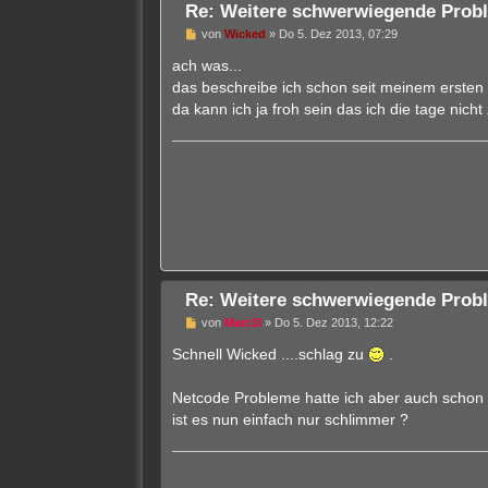
n
Re: Weitere schwerwiegende Probl
e
r
U
von
Wicked
»
Do 5. Dez 2013, 07:29
B
n
e
g
ach was...
i
e
das beschreibe ich schon seit meinem ersten b
t
l
r
e
da kann ich ja froh sein das ich die tage nich
a
s
g
e
n
e
r
B
e
i
t
r
a
g
Re: Weitere schwerwiegende Probl
U
von
Marc3l
»
Do 5. Dez 2013, 12:22
n
g
Schnell Wicked ....schlag zu
.
e
l
e
Netcode Probleme hatte ich aber auch schon be
s
ist es nun einfach nur schlimmer ?
e
n
e
r
B