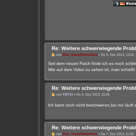
e
i
t
r
a
g
Re: Weitere schwerwiegende Probl
U
von
Elite_Kampfmaschine
»
Do 5. Dez 2013, 13:11
n
g
Seit dem neuen Patch finde ich es noch schlim
e
Wie auf dem Video zu sehen ist, man schießt a
l
e
s
e
n
Re: Weitere schwerwiegende Probl
e
r
U
von
TNT14
»
Do 5. Dez 2013, 15:05
B
n
e
g
Ich kann mich nicht beschweren,bei mir läuft 
i
e
t
l
r
e
a
s
g
e
n
Re: Weitere schwerwiegende Probl
e
r
U
von
Elite_Kampfmaschine
»
Sa 7. Dez 2013, 11:26