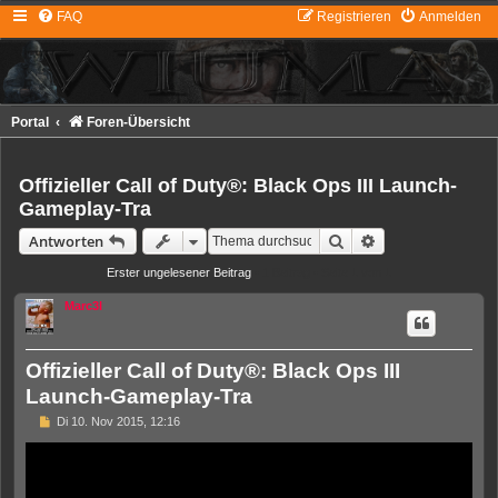
FAQ
Registrieren
Anmelden
Portal
Foren-Übersicht
Offizieller Call of Duty®: Black Ops III Launch-
Gameplay-Tra
Suche
Erweiterte Suche
Antworten
Erster ungelesener Beitrag
• 1 Beitrag • Seite
1
von
1
Marc3l
Offizieller Call of Duty®: Black Ops III
Launch-Gameplay-Tra
U
Di 10. Nov 2015, 12:16
n
g
e
l
e