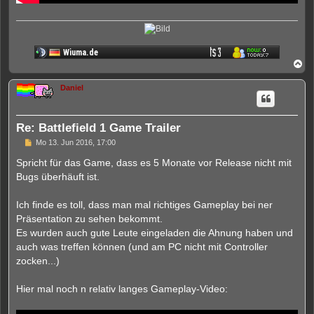
N
a
c
Daniel
h
o
b
e
Re: Battlefield 1 Game Trailer
n
U
Mo 13. Jun 2016, 17:00
n
g
Spricht für das Game, dass es 5 Monate vor Release nicht mit
e
Bugs überhäuft ist.
l
e
s
Ich finde es toll, dass man mal richtiges Gameplay bei ner
e
n
Präsentation zu sehen bekommt.
e
Es wurden auch gute Leute eingeladen die Ahnung haben und
r
B
auch was treffen können (und am PC nicht mit Controller
e
zocken...)
i
t
r
Hier mal noch n relativ langes Gameplay-Video:
a
g