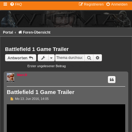
FAQ
Registrieren
Anmelden
Portal
Foren-Übersicht
Battlefield 1 Game Trailer
Suche
Erweiterte Suche
Antworten
Erster ungelesener Beitrag
• 5 Beiträge • Seite
1
von
1
Marc3l
Battlefield 1 Game Trailer
U
Mo 13. Jun 2016, 14:05
n
g
e
l
e
s
e
n