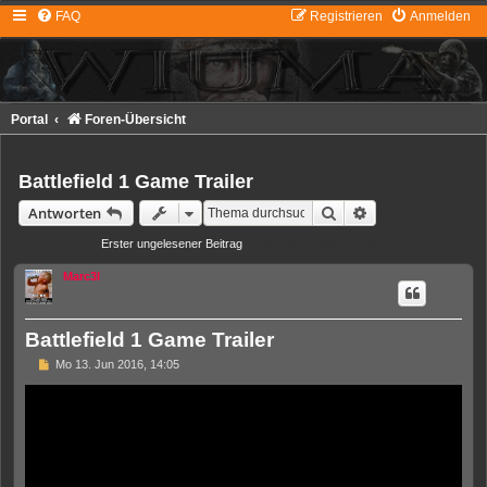
FAQ
Registrieren
Anmelden
Portal
Foren-Übersicht
Battlefield 1 Game Trailer
Suche
Erweiterte Suche
Antworten
Erster ungelesener Beitrag
• 5 Beiträge • Seite
1
von
1
Marc3l
Battlefield 1 Game Trailer
U
Mo 13. Jun 2016, 14:05
n
g
e
l
e
s
e
n