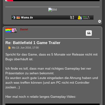
N
a
c
Daniel
h
o
b
e
Re: Battlefield 1 Game Trailer
n
U
Mo 13. Jun 2016, 17:00
n
g
Spricht für das Game, dass es 5 Monate vor Release nicht mit
e
Bugs überhäuft ist.
l
e
s
Ich finde es toll, dass man mal richtiges Gameplay bei ner
e
n
Präsentation zu sehen bekommt.
e
Es wurden auch gute Leute eingeladen die Ahnung haben und
r
B
auch was treffen können (und am PC nicht mit Controller
e
zocken...)
i
t
r
Hier mal noch n relativ langes Gameplay-Video:
a
g