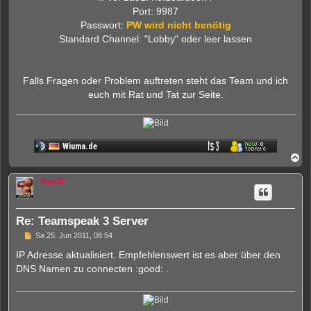
Port: 9987
Passwort:
PW wird nicht benötig
Standard Channel: "Lobby" oder leer lassen
Falls Fragen oder Problem auftreten steht das Team und ich
euch mit Rat und Tat zur Seite.
N
a
c
Marc3l
h
o
b
e
Re: Teamspeak 3 Server
n
U
Sa 25. Jun 2011, 08:54
n
g
IP Adresse aktualisiert. Empfehlenswert ist es aber über den
e
DNS Namen zu connecten :good: .
l
e
s
e
n