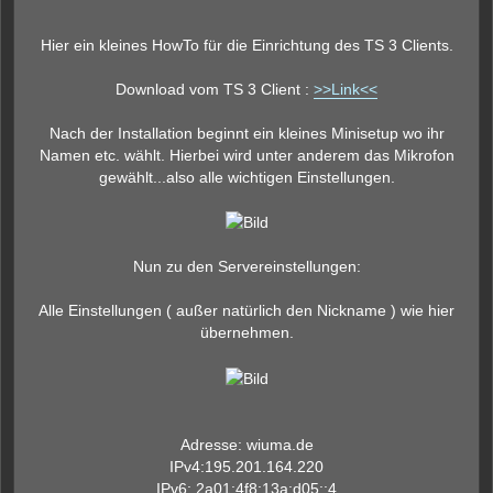
e
r
B
Hier ein kleines HowTo für die Einrichtung des TS 3 Clients.
e
i
t
Download vom TS 3 Client :
>>Link<<
r
a
g
Nach der Installation beginnt ein kleines Minisetup wo ihr
Namen etc. wählt. Hierbei wird unter anderem das Mikrofon
gewählt...also alle wichtigen Einstellungen.
Nun zu den Servereinstellungen:
Alle Einstellungen ( außer natürlich den Nickname ) wie hier
übernehmen.
Adresse: wiuma.de
IPv4:195.201.164.220
IPv6: 2a01:4f8:13a:d05::4