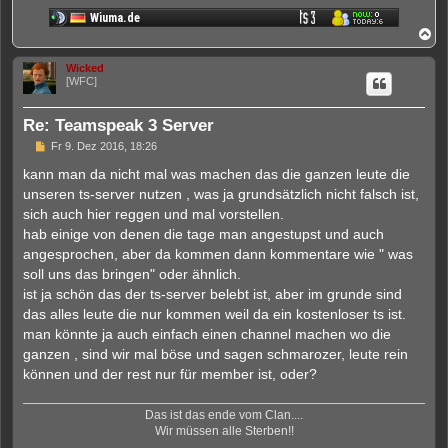
e
r
N
B
a
e
i
c
Wicked
t
h
[WFC]
r
o
a
b
g
e
Re: Teamspeak 3 Server
n
U
Fr 9. Dez 2016, 18:26
n
g
kann man da nicht mal was machen das die ganzen leute die
e
unseren ts-server nutzen , was ja grundsätzlich nicht falsch ist,
l
e
sich auch hier reggen und mal vorstellen.
s
hab einige von denen die tage man angestupst und auch
e
n
angesprochen, aber da kommen dann kommentare wie " was
e
soll uns das bringen" oder ähnlich.
r
B
ist ja schön das der ts-server belebt ist, aber im grunde sind
e
das alles leute die nur kommen weil da ein kostenloser ts ist.
i
t
man könnte ja auch einfach einen channel machen wo die
r
ganzen , sind wir mal böse und sagen schmarozer, leute rein
a
g
können und der rest nur für member ist, oder?
Das ist das ende vom Clan....
Wir müssen alle Sterben!!