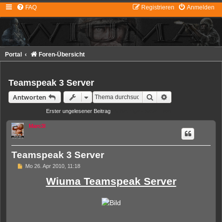
FAQ
Registrieren
Anmelden
Portal
Foren-Übersicht
Teamspeak 3 Server
Suche
Erweiterte Suche
Antworten
Erster ungelesener Beitrag
• 5 Beiträge • Seite
1
von
1
Marc3l
Teamspeak 3 Server
U
Mo 26. Apr 2010, 11:18
n
Wiuma Teamspeak Server
g
e
l
e
s
e
n