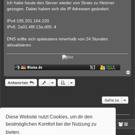
g
Ich habe heute den Server wieder von Strato zu Hetzner
e
gezogen. Dabei haben sich die IP Adressen geändert.
l
e
s
IPv4:195.201.164.220
e
n
IPv6: 2a01:4f8:13a:d05::4
e
r
B
DNS sollte sich spätestens innerhalb von 24 Stunden
e
aktualisieren.
i
t
r
a
g
N
a
c
Antworten
h
o
5 Beiträge • Seite
1
von
1
b
e
Gehe zu
n
Wer ist online?
Diese Website nutzt Cookies, um dir den
Mitglieder in diesem Forum: 0 Mitglieder und 5 Gäste
bestmöglichen Komfort bei der Nutzung zu
Portal
Foren-Übersicht
bieten.
Mehr erfahren
Powered by
phpBB
® Forum Software © phpBB Limited