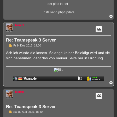
der pfad lautet :
install/app.php/update
N
a
c
Marc3l
h
o
b
e
Re: Teamspeak 3 Server
n
U
Fr 9. Dez 2016, 19:00
n
g
Ach ich würde die lassen. Solange keiner Beleidigt wird und sie
e
sich benehmen, geht das von meiner Seite her in Ordnung.
l
e
s
e
n
e
r
N
B
a
e
i
c
Marc3l
t
h
r
o
a
b
g
e
Re: Teamspeak 3 Server
n
U
Sa 16. Aug 2025, 18:40
n