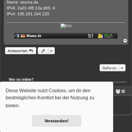
n
Name: wiuma.de
e
IPv6: 2a01:4f8:13a:d05::4
r
B
IPv4: 195.201.164.220
e
i
t
r
a
g
N
a
c
Antworten
h
o
1 Beitrag • Seite
1
von
1
b
e
Gehe zu
n
Wer ist online?
Mitglieder in diesem Forum:
Amazon [Bot]
und 7 Gäste
Diese Website nutzt Cookies, um dir den
Portal
Foren-Übersicht
bestmöglichen Komfort bei der Nutzung zu
Powered by
phpBB
® Forum Software © phpBB Limited
Deutsche Übersetzung durch
phpBB.de
bieten.
Mehr erfahren
Style: Wiuma | based on Carbon by Joyce&Luna
phpBB-Style-Design
Verstanden!