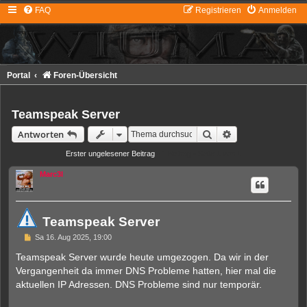
FAQ
Registrieren
Anmelden
Portal
Foren-Übersicht
Teamspeak Server
Suche
Erweiterte Suche
Antworten
Erster ungelesener Beitrag
• 1 Beitrag • Seite
1
von
1
Marc3l
Teamspeak Server
U
Sa 16. Aug 2025, 19:00
n
g
Teamspeak Server wurde heute umgezogen. Da wir in der
e
Vergangenheit da immer DNS Probleme hatten, hier mal die
l
e
aktuellen IP Adressen. DNS Probleme sind nur temporär.
s
e