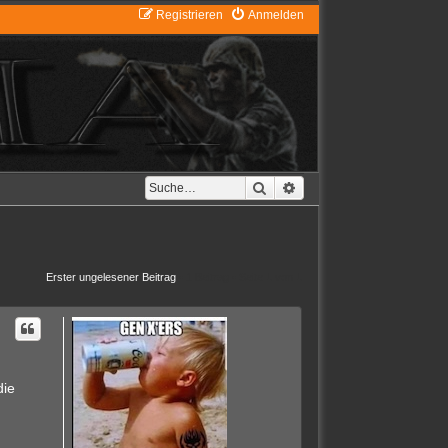
Registrieren
Anmelden
Suche
Erweiterte Suche
Erster ungelesener Beitrag
• 1 Beitrag • Seite
1
von
1
die