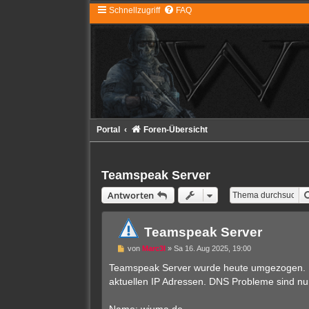
Schnellzugriff
FAQ
Portal
Foren-Übersicht
Teamspeak Server
Antworten
Teamspeak Server
U
von
Marc3l
»
Sa 16. Aug 2025, 19:00
n
g
Teamspeak Server wurde heute umgezogen. Da
e
aktuellen IP Adressen. DNS Probleme sind nu
l
e
s