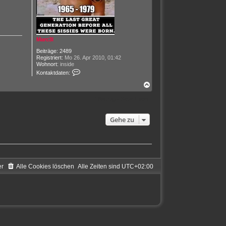
Marc3l
Beiträge:
2489
Registriert:
Mo 26. Apr 2010, 01:42
Wohnort:
inside
K
Kontaktdaten:
o
n
N
t
a
a
c
1 Beitrag • Seite
1
von
1
k
h
t
o
d
Gehe zu
b
a
e
t
n
e
n
v
o
n
er
Alle Cookies löschen
Alle Zeiten sind
UTC+02:00
M
a
r
c
3
l