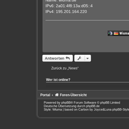
Name: wiuma.de
e
n
IPv6: 2a01:4f8:13a:d05::4
e
IPv4: 195.201.164.220
r
B
e
i
t
r
a
g
Antworten
Zurück zu „News“
Wer ist online?
Mitglieder in diesem Forum: 0 Mitglieder und 5 Gäste
Portal
Foren-Übersicht
Powered by
phpBB
® Forum Software © phpBB Limited
Deutsche Übersetzung durch
phpBB.de
Style: Wiuma | based on Carbon by Joyce&Luna
phpBB-Styl